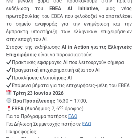
Με μεγάλη χαρά σάς προσκαλούμε στην πρώτη
εκδήλωση του
EBEA AI Initiative
, μιας νέας
πρωτοβουλίας του ΕΒΕΑ που φιλοδοξεί να αποτελέσει
το σημείο αναφοράς για την ενημέρωση και την
έμπρακτη υποστήριξη των ελληνικών επιχειρήσεων
στην εποχή του AI.
Στόχος της εκδήλωσης
AI in Action
για τις Ελληνικές
Επιχειρήσεις
είναι να παρουσιαστούν:
Πρακτικές εφαρμογές AI που λειτουργούν σήμερα
Πραγματική επιχειρηματική αξία του AI
Προκλήσεις υλοποίησης AI
Επόμενα βήματα για τις επιχειρήσεις-μέλη του ΕΒΕΑ
Τρίτη 23 Ιουνίου 2026
Ώρα Προσέλευσης
16:30 – 17:00,
ος
ΕΒΕΑ
(Ακαδημίας 7, 6
όροφος)
Για το Πρόγραμμα πατήστε
ΕΔΩ
Για Δήλωση Συμμετοχής πατήστε
ΕΔΩ
Πληροφορίες: