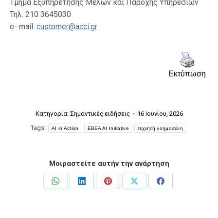
Τμήμα Εξυπηρέτησης Μελών και Παροχής Υπηρεσιών
Τηλ. 210 3645030
e–mail:
customer@acci.gr
Εκτύπωση
Κατηγορία:
Σημαντικές ειδήσεις
16 Ιουνίου, 2026
Tags:
AI in Action
EBEA AI Initiative
τεχνητή νοημοσύνη
Μοιραστείτε αυτήν την ανάρτηση
Share
Share
Share
Share
Share
on
on
on
on
on
WhatsApp
LinkedIn
Pinterest
X
Facebook