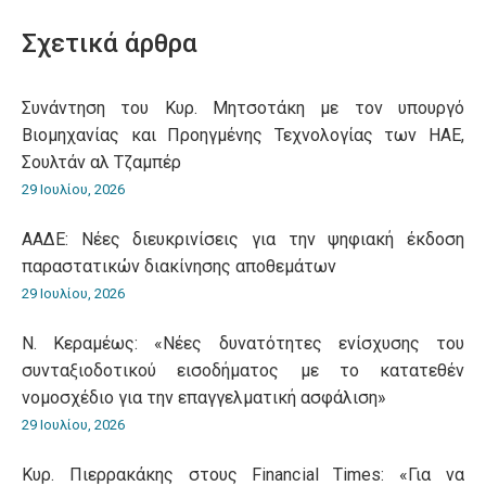
WhatsApp
LinkedIn
Pinterest
X
Facebook
Σχετικά άρθρα
Συνάντηση του Κυρ. Μητσοτάκη με τον υπουργό
Βιομηχανίας και Προηγμένης Τεχνολογίας των ΗΑΕ,
Σουλτάν αλ Τζαμπέρ
29 Ιουλίου, 2026
ΑΑΔΕ: Νέες διευκρινίσεις για την ψηφιακή έκδοση
παραστατικών διακίνησης αποθεμάτων
29 Ιουλίου, 2026
Ν. Κεραμέως: «Νέες δυνατότητες ενίσχυσης του
συνταξιοδοτικού εισοδήματος με το κατατεθέν
νομοσχέδιο για την επαγγελματική ασφάλιση»
29 Ιουλίου, 2026
Κυρ. Πιερρακάκης στους Financial Times: «Για να