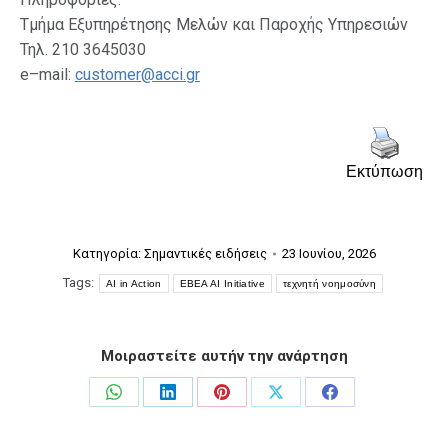
Τμήμα Εξυπηρέτησης Μελών και Παροχής Υπηρεσιών
Τηλ. 210 3645030
e–mail:
customer@acci.gr
Εκτύπωση
Κατηγορία:
Σημαντικές ειδήσεις
23 Ιουνίου, 2026
Tags:
AI in Action
EBEA AI Initiative
τεχνητή νοημοσύνη
Μοιραστείτε αυτήν την ανάρτηση
Share
Share
Share
Share
Share
on
on
on
on
on