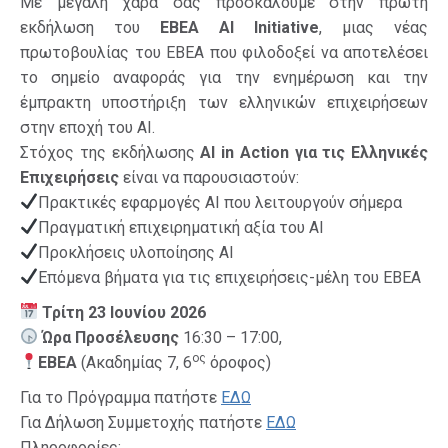
Με μεγάλη χαρά σάς προσκαλούμε στην πρώτη
εκδήλωση του
EBEA AI Initiative
, μιας νέας
πρωτοβουλίας του ΕΒΕΑ που φιλοδοξεί να αποτελέσει
το σημείο αναφοράς για την ενημέρωση και την
έμπρακτη υποστήριξη των ελληνικών επιχειρήσεων
στην εποχή του AI.
Στόχος της εκδήλωσης
AI in Action
για τις Ελληνικές
Επιχειρήσεις
είναι να παρουσιαστούν:
Πρακτικές εφαρμογές AI που λειτουργούν σήμερα
Πραγματική επιχειρηματική αξία του AI
Προκλήσεις υλοποίησης AI
Επόμενα βήματα για τις επιχειρήσεις-μέλη του ΕΒΕΑ
Τρίτη 23 Ιουνίου 2026
Ώρα Προσέλευσης
16:30 – 17:00,
ος
ΕΒΕΑ
(Ακαδημίας 7, 6
όροφος)
Για το Πρόγραμμα πατήστε
ΕΔΩ
Για Δήλωση Συμμετοχής πατήστε
ΕΔΩ
Πληροφορίες: