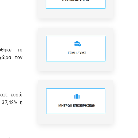
ώθηκε το
χώρα τον
κατ. ευρώ
 37,42% η