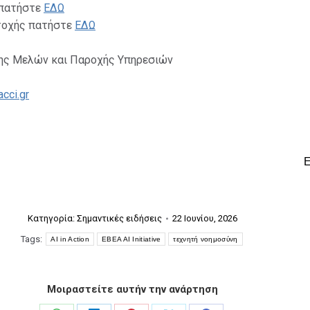
 πατήστε
ΕΔΩ
τοχής πατήστε
ΕΔΩ
ης Μελών και Παροχής Υπηρεσιών
cci.gr
Κατηγορία:
Σημαντικές ειδήσεις
22 Ιουνίου, 2026
Tags:
AI in Action
EBEA AI Initiative
τεχνητή νοημοσύνη
Μοιραστείτε αυτήν την ανάρτηση