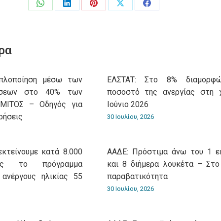
Share
Share
Share
Share
Share
on
on
on
on
on
WhatsApp
LinkedIn
Pinterest
X
Facebook
ρα
Aπλοποίηση μέσω των
ΕΛΣΤΑΤ: Στο 8% διαμορφ
ώσεων στο 40% των
ποσοστό της ανεργίας στη 
 ΜΙΤΟΣ – Οδηγός για
Ιούνιο 2026
ρήσεις
30 Ιουλίου, 2026
εκτείνουμε κατά 8.000
ΑΑΔΕ: Πρόστιμα άνω του 1 ε
ίας το πρόγραμμα
και 8 διήμερα λουκέτα – Στο
 ανέργους ηλικίας 55
παραβατικότητα
30 Ιουλίου, 2026