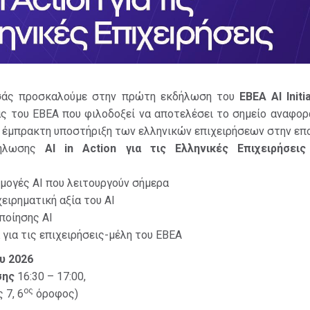
σάς προσκαλούμε στην πρώτη εκδήλωση του
EBEA AI Initi
ς του ΕΒΕΑ που φιλοδοξεί να αποτελέσει το σημείο αναφορά
 έμπρακτη υποστήριξη των ελληνικών επιχειρήσεων στην επο
δήλωσης
AI in Action
για τις Ελληνικές Επιχειρήσεις
μογές AI που λειτουργούν σήμερα
ειρηματική αξία του AI
ποίησης AI
για τις επιχειρήσεις-μέλη του ΕΒΕΑ
ου 2026
σης
16:30 – 17:00,
ος
 7, 6
όροφος)