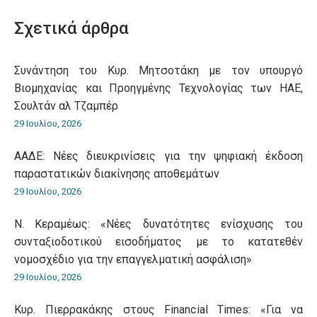
WhatsApp
LinkedIn
Pinterest
X
Facebook
Σχετικά άρθρα
Συνάντηση του Κυρ. Μητσοτάκη με τον υπουργό
Βιομηχανίας και Προηγμένης Τεχνολογίας των ΗΑΕ,
Σουλτάν αλ Τζαμπέρ
29 Ιουλίου, 2026
ΑΑΔΕ: Νέες διευκρινίσεις για την ψηφιακή έκδοση
παραστατικών διακίνησης αποθεμάτων
29 Ιουλίου, 2026
Ν. Κεραμέως: «Νέες δυνατότητες ενίσχυσης του
συνταξιοδοτικού εισοδήματος με το κατατεθέν
νομοσχέδιο για την επαγγελματική ασφάλιση»
29 Ιουλίου, 2026
Κυρ. Πιερρακάκης στους Financial Times: «Για να