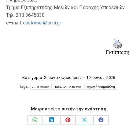
Τμήμα Εξυπηρέτησης Μελών και Παροχής Υπηρεσιών
Τηλ. 210 3645030
e–mail:
customer@acci.gr
Εκτύπωση
Κατηγορία:
Σημαντικές ειδήσεις
19 Ιουνίου, 2026
Tags:
AI in Action
EBEA AI Initiative
τεχνητή νοημοσύνη
Μοιραστείτε αυτήν την ανάρτηση
Share
Share
Share
Share
Share
on
on
on
on
on