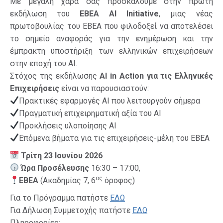
Με μεγάλη χαρά σάς προσκαλούμε στην πρώτη
εκδήλωση του
EBEA AI Initiative
, μιας νέας
πρωτοβουλίας του ΕΒΕΑ που φιλοδοξεί να αποτελέσει
το σημείο αναφοράς για την ενημέρωση και την
έμπρακτη υποστήριξη των ελληνικών επιχειρήσεων
στην εποχή του AI.
Στόχος της εκδήλωσης
AI in Action
για τις Ελληνικές
Επιχειρήσεις
είναι να παρουσιαστούν:
Πρακτικές εφαρμογές AI που λειτουργούν σήμερα
Πραγματική επιχειρηματική αξία του AI
Προκλήσεις υλοποίησης AI
Επόμενα βήματα για τις επιχειρήσεις-μέλη του ΕΒΕΑ
Τρίτη 23 Ιουνίου 2026
Ώρα Προσέλευσης
16:30 – 17:00,
ος
ΕΒΕΑ
(Ακαδημίας 7, 6
όροφος)
Για το Πρόγραμμα πατήστε
ΕΔΩ
Για Δήλωση Συμμετοχής πατήστε
ΕΔΩ
Πληροφορίες: