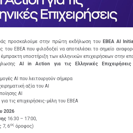
σάς προσκαλούμε στην πρώτη εκδήλωση του
EBEA AI Initi
ς του ΕΒΕΑ που φιλοδοξεί να αποτελέσει το σημείο αναφορά
 έμπρακτη υποστήριξη των ελληνικών επιχειρήσεων στην επο
δήλωσης
AI in Action
για τις Ελληνικές Επιχειρήσεις
μογές AI που λειτουργούν σήμερα
ειρηματική αξία του AI
ποίησης AI
για τις επιχειρήσεις-μέλη του ΕΒΕΑ
ου 2026
σης
16:30 – 17:00,
ος
 7, 6
όροφος)