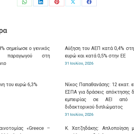
Share
Share
Share
Share
Share
on
on
on
on
on
WhatsApp
LinkedIn
Pinterest
X
Facebook
ρα
8% σημείωσε ο γενικός
Αύξηση του ΑΕΠ κατά 0,4% στη
ν παραγωγού στη
ευρώ και κατά 0,5% στην ΕΕ
νιο
31 Ιουλίου, 2026
ώνη του ευρώ 6,3%
Νίκος Παπαθανάσης: 12 εκατ. 
ΕΣΠΑ για δράσεις απόκτησης δ
εμπειρίας σε ΑΕΙ από κ
διδακτορικού διπλώματος
31 Ιουλίου, 2026
αινοτομίας «Greece –
Κ. Χατζηδάκης: Aπλοποίηση