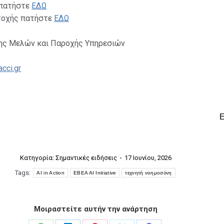
 πατήστε
ΕΔΩ
τοχής πατήστε
ΕΔΩ
ης Μελών και Παροχής Υπηρεσιών
cci.gr
Κατηγορία:
Σημαντικές ειδήσεις
17 Ιουνίου, 2026
Tags:
AI in Action
EBEA AI Initiative
τεχνητή νοημοσύνη
Μοιραστείτε αυτήν την ανάρτηση