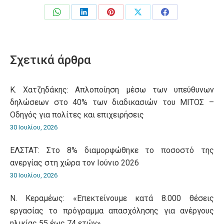
Share
Share
Share
Share
Share
on
on
on
on
on
WhatsApp
LinkedIn
Pinterest
X
Facebook
Σχετικά άρθρα
Κ. Χατζηδάκης: Aπλοποίηση μέσω των υπεύθυνων
δηλώσεων στο 40% των διαδικασιών του ΜΙΤΟΣ –
Οδηγός για πολίτες και επιχειρήσεις
30 Ιουλίου, 2026
ΕΛΣΤΑΤ: Στο 8% διαμορφώθηκε το ποσοστό της
ανεργίας στη χώρα τον Ιούνιο 2026
30 Ιουλίου, 2026
Ν. Κεραμέως: «Επεκτείνουμε κατά 8.000 θέσεις
εργασίας το πρόγραμμα απασχόλησης για ανέργους
ηλικίας 55 έως 74 ετών»