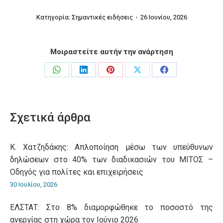
Κατηγορία:
Σημαντικές ειδήσεις
26 Ιουνίου, 2026
Μοιραστείτε αυτήν την ανάρτηση
Share
Share
Share
Share
Share
on
on
on
on
on
WhatsApp
LinkedIn
Pinterest
X
Facebook
Σχετικά άρθρα
Κ. Χατζηδάκης: Aπλοποίηση μέσω των υπεύθυνων
δηλώσεων στο 40% των διαδικασιών του ΜΙΤΟΣ –
Οδηγός για πολίτες και επιχειρήσεις
30 Ιουλίου, 2026
ΕΛΣΤΑΤ: Στο 8% διαμορφώθηκε το ποσοστό της
ανεργίας στη χώρα τον Ιούνιο 2026