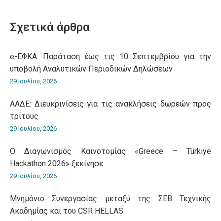
on
on
on
on
on
WhatsApp
LinkedIn
Pinterest
X
Facebook
Σχετικά άρθρα
e-ΕΦΚΑ: Παράταση έως τις 10 Σεπτεμβρίου για την
υποβολή Αναλυτικών Περιοδικών Δηλώσεων
29 Ιουλίου, 2026
ΑΑΔΕ: Διευκρινίσεις για τις ανακλήσεις δωρεών προς
τρίτους
29 Ιουλίου, 2026
O Διαγωνισμός Καινοτομίας «Greece – Türkiye
Hackathon 2026» ξεκίνησε
29 Ιουλίου, 2026
Μνημόνιο Συνεργασίας μεταξύ της ΣΕΒ Τεχνικής
Ακαδημίας και του CSR HELLAS