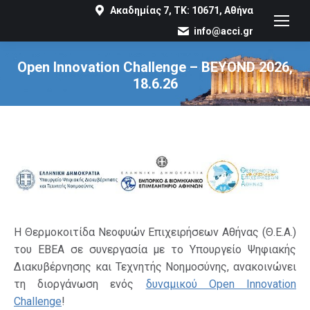
Ακαδημίας 7, ΤΚ: 10671, Αθήνα
info@acci.gr
Open Innovation Challenge – BEYOND 2026,
18.6.26
You are here:
Η Θερμοκοιτίδα Νεοφυών Επιχειρήσεων Αθήνας (Θ.Ε.Α.)
του ΕΒΕΑ σε συνεργασία με το Υπουργείο Ψηφιακής
Διακυβέρνησης και Τεχνητής Νοημοσύνης, ανακοινώνει
τη διοργάνωση ενός
δυναμικού Open Innovation
Challenge
!