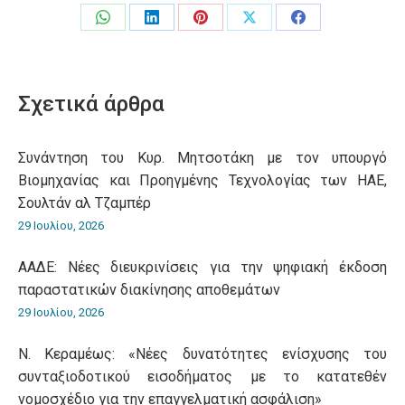
Share
Share
Share
Share
Share
on
on
on
on
on
WhatsApp
LinkedIn
Pinterest
X
Facebook
Σχετικά άρθρα
Συνάντηση του Κυρ. Μητσοτάκη με τον υπουργό
Βιομηχανίας και Προηγμένης Τεχνολογίας των ΗΑΕ,
Σουλτάν αλ Τζαμπέρ
29 Ιουλίου, 2026
ΑΑΔΕ: Νέες διευκρινίσεις για την ψηφιακή έκδοση
παραστατικών διακίνησης αποθεμάτων
29 Ιουλίου, 2026
Ν. Κεραμέως: «Νέες δυνατότητες ενίσχυσης του
συνταξιοδοτικού εισοδήματος με το κατατεθέν
νομοσχέδιο για την επαγγελματική ασφάλιση»