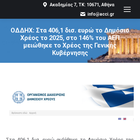
Ακαδημίας 7, ΤΚ: 10671, Αθήνα
info@acci.gr
ΟΔΔΗΧ: Στα 406,1 δισ. ευρώ το Δημόσιο
Χρέος το 2025, στο 146% του ΑΕΠ
μειώθηκε το Χρέος της Γενικής
Κυβέρνησης
You are here:
Στα 406,1 δισ. ευρώ αυξήθηκε το Δημόσιο Χρέος της