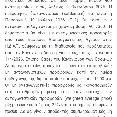
Ελληνικού Δημοσίου, σε άυλη μορφή, ποσού 400
εκατομμυρίων ευρώ, λήξεως 9 Οκτωβρίου 2026. Η
ημερομηνία διακανονισμού (settlement) θα εί­ναι η
Παρασκευή 10 Ιουλίου 2026 (T+2). Οι τόκοι των
εντόκων υπολογίζονται με χρονική βάση ACT/360. Η
δη­μο­πρα­σία θα γίνει με ανταγωνιστικές προσφορές
από τους Βασικούς Διαπραγματευτές Αγοράς στην
Η.Δ.Α.Τ., σύμφωνα με τη δια­δικασία που προβλέπεται
από τον Κανονισμό Λειτουργίας τους, όπως ισχύει από
1/4/2026. Επίσης, βάσει του Κανονισμού των Βασικών
Διαπραγματευτών, παρέχεται η δυνατότητα υποβολής
μη ανταγωνιστικών προσφορών κατά την ημέρα
διεξαγωγής της δημοπρασίας και μέχρι ώρας 12.00 μ.μ.
Οι μη ανταγωνιστικές προσφορές θα ικανοποιηθούν
στη σταθμισμένη μέση τιμή των επιτυχουσών
ανταγωνιστικών προσφορών (weighted average price)
μέχρι συνολικού ύψους 25% επί του δημοπρατούμενου
ποσού. Δε θα γίνουν αποδεκτές συμπληρωματικές μη