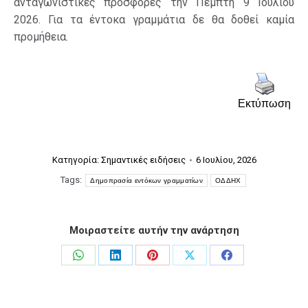
ανταγωνιστικές προσφορές την Πέμπτη 9 Ιουλίου
2026. Για τα έντοκα γραμμάτια δε θα δοθεί καμία
προμήθεια.
Εκτύπωση
Κατηγορία:
Σημαντικές ειδήσεις
6 Ιουλίου, 2026
Tags:
Δημοπρασία εντόκων γραμματίων
ΟΔΔΗΧ
Μοιραστείτε αυτήν την ανάρτηση
Share
Share
Share
Share
Share
on
on
on
on
on
WhatsApp
LinkedIn
Pinterest
X
Facebook