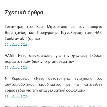
on
on
on
on
on
WhatsApp
LinkedIn
Pinterest
X
Facebook
Σχετικά άρθρα
Συνάντηση του Κυρ. Μητσοτάκη με τον υπουργό
Βιομηχανίας και Προηγμένης Τεχνολογίας των ΗΑΕ,
Σουλτάν αλ Τζαμπέρ
29 Ιουλίου, 2026
ΑΑΔΕ: Νέες διευκρινίσεις για την ψηφιακή έκδοση
παραστατικών διακίνησης αποθεμάτων
29 Ιουλίου, 2026
Ν. Κεραμέως: «Νέες δυνατότητες ενίσχυσης του
συνταξιοδοτικού εισοδήματος με το κατατεθέν
νομοσχέδιο για την επαγγελματική ασφάλιση»
29 Ιουλίου, 2026