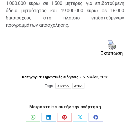
1.000.000 ευρώ σε 1.500 μητέρες για επιδοτούμενη
άδεια μητρότητας και 19.000.000 ευρώ σε 18.000
δικαιούχους στο πλαίσιο επιδοτούμενων
προγραμμάτων απασχόλησης.
Εκτύπωση
Κατηγορία:
Σημαντικές ειδήσεις
6 Ιουλίου, 2026
Tags:
e-ΕΦΚΑ
ΔΥΠΑ
Μοιραστείτε αυτήν την ανάρτηση
Share
Share
Share
Share
Share