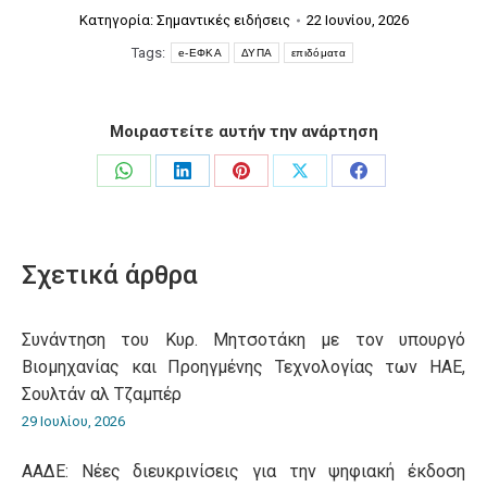
Κατηγορία:
Σημαντικές ειδήσεις
22 Ιουνίου, 2026
Tags:
e-ΕΦΚΑ
ΔΥΠΑ
επιδόματα
Μοιραστείτε αυτήν την ανάρτηση
Share
Share
Share
Share
Share
on
on
on
on
on
WhatsApp
LinkedIn
Pinterest
X
Facebook
Σχετικά άρθρα
Συνάντηση του Κυρ. Μητσοτάκη με τον υπουργό
Βιομηχανίας και Προηγμένης Τεχνολογίας των ΗΑΕ,
Σουλτάν αλ Τζαμπέρ
29 Ιουλίου, 2026
ΑΑΔΕ: Νέες διευκρινίσεις για την ψηφιακή έκδοση