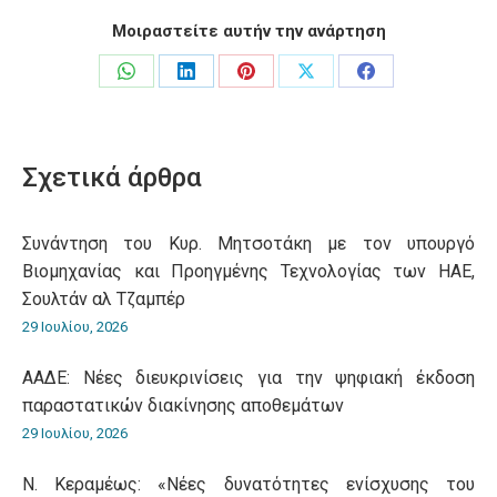
Μοιραστείτε αυτήν την ανάρτηση
Share
Share
Share
Share
Share
on
on
on
on
on
WhatsApp
LinkedIn
Pinterest
X
Facebook
Σχετικά άρθρα
Συνάντηση του Κυρ. Μητσοτάκη με τον υπουργό
Βιομηχανίας και Προηγμένης Τεχνολογίας των ΗΑΕ,
Σουλτάν αλ Τζαμπέρ
29 Ιουλίου, 2026
ΑΑΔΕ: Νέες διευκρινίσεις για την ψηφιακή έκδοση
παραστατικών διακίνησης αποθεμάτων
29 Ιουλίου, 2026
Ν. Κεραμέως: «Νέες δυνατότητες ενίσχυσης του