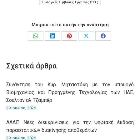
Συλλογικές Συμβάσεις Εργασίας (ΣΣΕ)
Μοιραστείτε αυτήν την ανάρτηση
Share
Share
Share
Share
Share
on
on
on
on
on
WhatsApp
LinkedIn
Pinterest
X
Facebook
Σχετικά άρθρα
Συνάντηση του Κυρ. Μητσοτάκη με τον υπουργό
Βιομηχανίας και Προηγμένης Τεχνολογίας των ΗΑΕ,
Σουλτάν αλ Τζαμπέρ
29 Ιουλίου, 2026
ΑΑΔΕ: Νέες διευκρινίσεις για την ψηφιακή έκδοση
παραστατικών διακίνησης αποθεμάτων
29 Ιουλίου, 2026