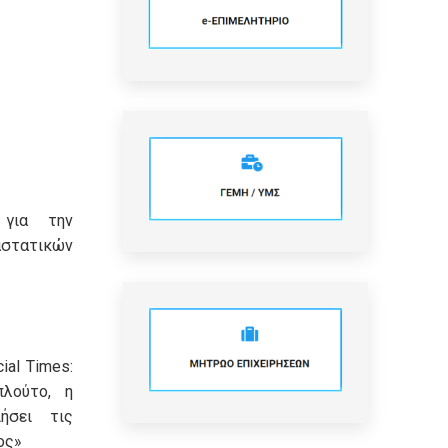
 για την
τατικών
ial Times:
πλούτο, η
ήσει τις
ος»