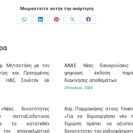
Μοιραστείτε αυτήν την ανάρτηση
Share
Share
Share
Share
Share
on
on
on
on
on
WhatsApp
LinkedIn
Pinterest
X
Facebook
ρα
υρ. Μητσοτάκη με τον
ΑΑΔΕ: Νέες διευκρινίσεις
νίας και Προηγμένης
ψηφιακή έκδοση παρασ
ν ΗΑΕ, Σουλτάν αλ
διακίνησης αποθεμάτων
29 Ιουλίου, 2026
«Νέες δυνατότητες
Κυρ. Πιερρακάκης στους Financ
 συνταξιοδοτικού
«Για να δημιουργήσει νέο 
με το κατατεθέν
Ευρώπη πρέπει να αξιοποι
 την επαγγελματική
δυνατότητες του ραδιοφάσματ