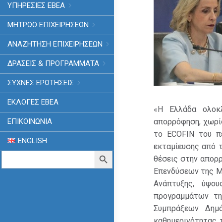
ΥΠΗΡΕΣΙΕΣ ΕΒΕΑ
ΜΗΤΡΩΟ ΕΠΙΧΕΙΡΗΣΕΩΝ
ΑΝΑΖΗΤΗΣΗ ΕΠΙΧΕΙΡΗΣΕΩΝ
ΔΡΑΣΕΙΣ & ΠΡΟΓΡΑΜΜΑΤΑ
ΣΥΧΝΕΣ ΕΡΩΤΗΣΕΙΣ
ΕΚΛΟΓΈΣ ΕΒΕΑ
«Η Ελλάδα ολοκ
απορρόφηση, χωρίς
ΕΠΙΚΟΙΝΩΝΙΑ
το ECOFIN του π
ENGLISH
εκταμίευσης από 
Search
Search Button
θέσεις στην απορ
for:
Επενδύσεων της Με
Ανάπτυξης, ύψου
προγραμμάτων τη
Συμπράξεων Δημό
καθημερινότητας 