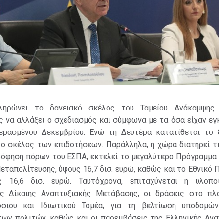
ληρώνει το δανειακό σκέλος του Ταμείου Ανάκαμψης
 να αλλάξει ο σχεδιασμός και σύμφωνα με τα όσα είχαν εγ
ερασμένου Δεκεμβρίου. Ενώ τη Δευτέρα κατατίθεται το 
το σκέλος των επιδοτήσεων. Παράλληλα, η χώρα διατηρεί τ
ρόφηση πόρων του ΕΣΠΑ, εκτελεί το μεγαλύτερο Πρόγραμμα
ταπολίτευσης, ύψους 16,7 δισ. ευρώ, καθώς και το Εθνικό
ς 16,6 δισ. ευρώ. Ταυτόχρονα, επιταχύνεται η υλοπ
ς Δίκαιης Αναπτυξιακής Μετάβασης, οι δράσεις στο πλ
σιου και Ιδιωτικού Τομέα, για τη βελτίωση υποδομώ
των πολιτών, καθώς και οι παρεμβάσεις της Ελληνικής Ανα