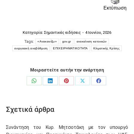
Εκτύπωση
Κατηγορία:
Σημαντικές ειδήσεις
4 Ιουνίου, 2026
Tags:
«Ανακαινίζω»
gov.gr
ανακαίνιση κατοικιών
ενεργειακή αναβάθμιση
ΕΠΙΧΕΙΡΗΜΑΤΙΚΟΤΗΤΑ
Κλιματικής Κρίσης
Μοιραστείτε αυτήν την ανάρτηση
Share
Share
Share
Share
Share
on
on
on
on
on
WhatsApp
LinkedIn
Pinterest
X
Facebook
Σχετικά άρθρα
Συνάντηση του Κυρ. Μητσοτάκη με τον υπουργό