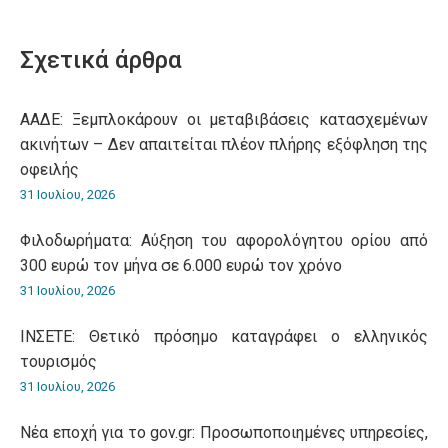
on
on
on
on
on
WhatsApp
LinkedIn
Pinterest
X
Facebook
Σχετικά άρθρα
ΑΑΔΕ: Ξεμπλοκάρουν οι μεταβιβάσεις κατασχεμένων
ακινήτων – Δεν απαιτείται πλέον πλήρης εξόφληση της
οφειλής
31 Ιουλίου, 2026
Φιλοδωρήματα: Αύξηση του αφορολόγητου ορίου από
300 ευρώ τον μήνα σε 6.000 ευρώ τον χρόνο
31 Ιουλίου, 2026
ΙΝΣΕΤΕ: Θετικό πρόσημο καταγράφει ο ελληνικός
τουρισμός
31 Ιουλίου, 2026
Νέα εποχή για το gov.gr: Προσωποποιημένες υπηρεσίες,