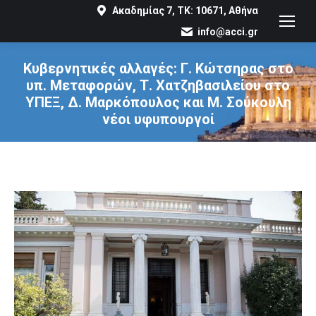
Ακαδημίας 7, ΤΚ: 10671, Αθήνα
info@acci.gr
Κυβερνητικές αλλαγές: Γ. Κώτσηρας στο
υπ. Μεταφορών, Τ. Χατζηβασιλείου στο
ΥΠΕΞ, Δ. Μαρκόπουλος και Μ. Σούκουλη
νέοι υφυπουργοί
You are here: