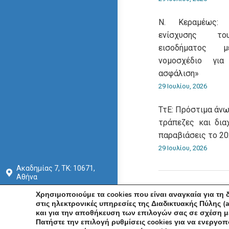
Ν. Κεραμέως: 
ενίσχυσης του
εισοδήματος 
νομοσχέδιο για
ασφάλιση»
29 Ιουλίου, 2026
ΤτΕ: Πρόστιμα άνω
τράπεζες και δια
παραβιάσεις το 2
29 Ιουλίου, 2026
Ακαδημίας 7, ΤΚ: 10671,
Αθήνα
+30 210 3604815
Χρησιμοποιούμε τα cookies που είναι αναγκαία για τη
στις ηλεκτρονικές υπηρεσίες της Διαδικτυακής Πύλης (a
info@acci.gr
και για την αποθήκευση των επιλογών σας σε σχέση με
© Εμπορ
Πατήστε την επιλογή ρυθμίσεις cookies για να ενεργοπ