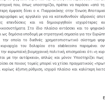
ατηγική που, όπως υποστηρίζει, πρέπει να περάσει «από τ
αίτερη έμφαση δίνει ο κ. Πιερρακάκης στην Ένωση Αποταμιε
περιγράφει ως εργαλείο για να κατευθυνθούν αδρανείς αποτ
ές επενδύσεις και να δημιουργηθούν ισχυρότερες ευ
 οικοσυστήματα. Στο ίδιο πλαίσιο εντάσσει και το ψηφιακό
ι ως δημόσια υποδομή με στρατηγική σημασία για την Ευρώπη
ά την οποία το διεθνές χρηματοπιστωτικό σύστημα ψηφι
κυριαρχία του δολαρίου στα stablecoins παραμένει συν
 την ευρωπαϊκή βιομηχανική πολιτική, επισημαίνει ότι «η κυρ
εται με την αυτάρκεια», απλώς και μόνον. Υποστηρίζει πως
ρίσει σε ποιους τομείς μπορεί να χτίσει πραγματικούς «πρ
ι κυρίως έξυπνη ρύθμιση, ισχυρό πλαίσιο και καλύτερη λειτ