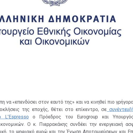
πη να «επενδύσει στον εαυτό της» και να κινηθεί πιο γρήγορ
κλήσεις της εποχής, θέτει στο επίκεντρο, σε
συνέντευξ
ό L’Espresso
o Πρόεδρος του Eurogroup και Υπουργός
ικονομικών. O κ. Πιερρακάκης συνδέει την ενεργειακή ασφ
τική, το ψηφιακό ευρώ και την Ένωση Αποταμιεύσεων και Ε