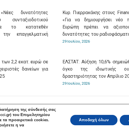
«Νέες δυνατότητες
Κυρ. Πιερρακάκης στους Financ
 συνταξιοδοτικού
«Για να δημιουργήσει νέο 
με το κατατεθέν
Ευρώπη πρέπει να αξιοποι
 την επαγγελματική
δυνατότητες του ραδιοφάσματ
29 Ιουλίου, 2026
 των 2,2 εκατ. ευρώ σε
ΕΛΣΤΑΤ: Αύξηση 10,6% σημειώ
χειριστές δανείων για
όγκο της ιδιωτικής οικ
025
δραστηριότητας τον Απρίλιο 2
29 Ιουλίου, 2026
 διατήρηση της σύνδεσής σας
cci.gr) του Επιμελητηρίου
 τα προαιρετικά cookies.
Αποδοχή όλων
ικό και Βιομηχανικό Επιμελητήριο Αθηνών 2026 | Ακαδημίας 7, ΤΚ: 10671, Αθή
οιήσετε η να
Όροι Χρήσης
|
Πολιτική Ασφάλειας
|
Πολιτική Απορρήτου
|
Δή