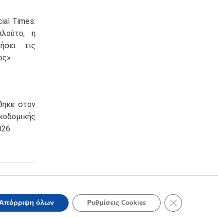
ial Times:
πλούτο, η
ήσει τις
ος»
θηκε στον
οδομικής
026
Κλείσιμο του 
Απόρριψη όλων
Ρυθμίσεις Cookies
να, Τηλ: +30 210 3604815, e-mail: info@acci.gr
λωση Προσβασιμότητας