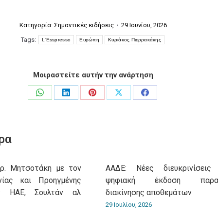
Κατηγορία:
Σημαντικές ειδήσεις
29 Ιουνίου, 2026
Tags:
L'Esspresso
Ευρώπη
Κυριάκος Πιερρακάκης
Μοιραστείτε αυτήν την ανάρτηση
Share
Share
Share
Share
Share
on
on
on
on
on
WhatsApp
LinkedIn
Pinterest
X
Facebook
ρα
υρ. Μητσοτάκη με τον
ΑΑΔΕ: Νέες διευκρινίσεις
νίας και Προηγμένης
ψηφιακή έκδοση παρασ
ν ΗΑΕ, Σουλτάν αλ
διακίνησης αποθεμάτων
29 Ιουλίου, 2026