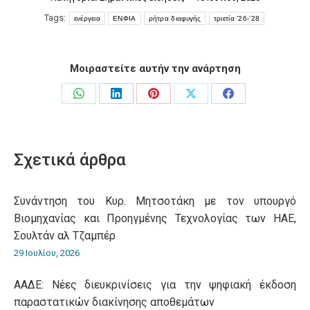
Tags:
ενέργεια
ΕΝΦΙΑ
ρήτρα διαφυγής
τριετία ’26-’28
Μοιραστείτε αυτήν την ανάρτηση
Share
Share
Share
Share
Share
on
on
on
on
on
WhatsApp
LinkedIn
Pinterest
X
Facebook
Σχετικά άρθρα
Συνάντηση του Κυρ. Μητσοτάκη με τον υπουργό
Βιομηχανίας και Προηγμένης Τεχνολογίας των ΗΑΕ,
Σουλτάν αλ Τζαμπέρ
29 Ιουλίου, 2026
ΑΑΔΕ: Νέες διευκρινίσεις για την ψηφιακή έκδοση
παραστατικών διακίνησης αποθεμάτων