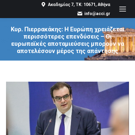
Ακαδημίας 7, ΤΚ: 10671, Αθήνα
info@acci.gr
Κυρ. Πιερρακάκης: Η Ευρώπη χρειάζεται
περισσότερες επενδύσεις – Οι
ευρωπαϊκές αποταμιεύσεις μπορούν να
αποτελέσουν μέρος της απάντησης
You are here: