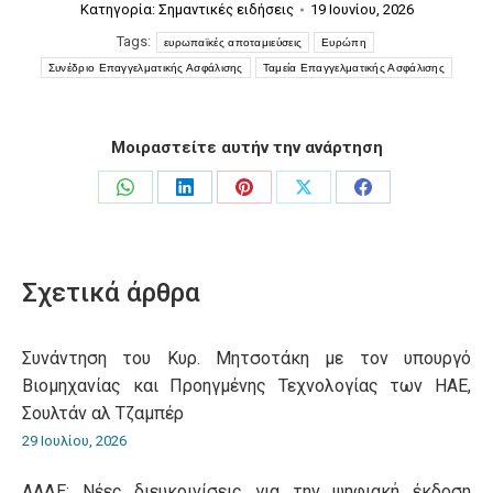
Κατηγορία:
Σημαντικές ειδήσεις
19 Ιουνίου, 2026
Tags:
ευρωπαϊκές αποταμιεύσεις
Ευρώπη
Συνέδριο Επαγγελματικής Ασφάλισης
Ταμεία Επαγγελματικής Ασφάλισης
Μοιραστείτε αυτήν την ανάρτηση
Share
Share
Share
Share
Share
on
on
on
on
on
WhatsApp
LinkedIn
Pinterest
X
Facebook
Σχετικά άρθρα
Συνάντηση του Κυρ. Μητσοτάκη με τον υπουργό
Βιομηχανίας και Προηγμένης Τεχνολογίας των ΗΑΕ,
Σουλτάν αλ Τζαμπέρ
29 Ιουλίου, 2026
ΑΑΔΕ: Νέες διευκρινίσεις για την ψηφιακή έκδοση