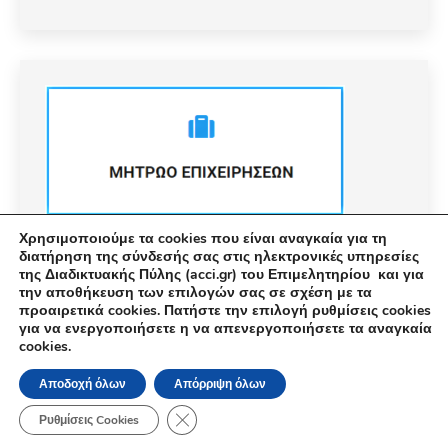
Χρησιμοποιούμε τα cookies που είναι αναγκαία για τη
διατήρηση της σύνδεσής σας στις ηλεκτρονικές υπηρεσίες
της Διαδικτυακής Πύλης (acci.gr) του Επιμελητηρίου και για
την αποθήκευση των επιλογών σας σε σχέση με τα
προαιρετικά cookies. Πατήστε την επιλογή ρυθμίσεις cookies
για να ενεργοποιήσετε η να απενεργοποιήσετε τα αναγκαία
cookies.
© Εμπορικό και Βιομηχανικό Επιμελητήριο Αθηνών 2026 |
Ακαδημίας 7, ΤΚ: 10671, Αθήνα, Τηλ: +30 210 3604815, e-mail:
Αποδοχή όλων
Απόρριψη όλων
info@acci.gr
Όροι Χρήσης
|
Πολιτική Ασφάλειας
|
Πολιτική Απορρήτου
|
Δήλωση
Κλείσιμο του Cookie banner για το GDPR
Προσβασιμότητας
Ρυθμίσεις Cookies
Powered by KNOWLEDGE A.E.