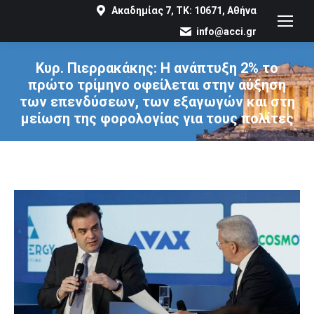
Ακαδημίας 7, ΤΚ: 10671, Αθήνα
info@acci.gr
Κυρ. Πιερρακάκης: Η ανάπτυξη 2% το
πρώτο τρίμηνο οφείλεται στην αύξηση
των επενδύσεων, των εξαγωγών και στη
μείωση της φορολογίας για τους πολίτες
You are here: