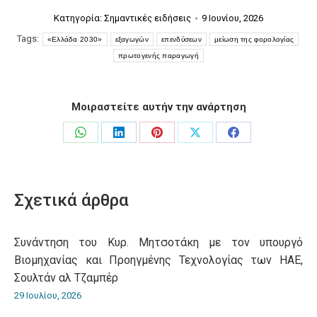
Κατηγορία:
Σημαντικές ειδήσεις
9 Ιουνίου, 2026
Tags:
«Ελλάδα 2030»
εξαγωγών
επενδύσεων
μείωση της φορολογίας
πρωτογενής παραγωγή
Μοιραστείτε αυτήν την ανάρτηση
Share
Share
Share
Share
Share
on
on
on
on
on
WhatsApp
LinkedIn
Pinterest
X
Facebook
Σχετικά άρθρα
Συνάντηση του Κυρ. Μητσοτάκη με τον υπουργό
Βιομηχανίας και Προηγμένης Τεχνολογίας των ΗΑΕ,
Σουλτάν αλ Τζαμπέρ
29 Ιουλίου, 2026