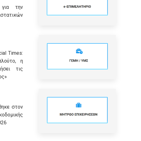
 για την
τατικών
ial Times:
πλούτο, η
ήσει τις
ος»
θηκε στον
οδομικής
026