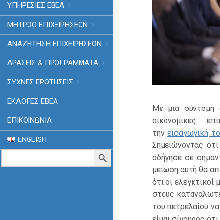
ΥΠΗΡΕΣΙΕΣ ΕΒΕΑ
ΜΗΤΡΩΟ ΕΠΙΧΕΙΡΗΣΕΩΝ
ΑΝΑΖΗΤΗΣΗ ΕΠΙΧΕΙΡΗΣΕΩΝ
ΔΡΑΣΕΙΣ & ΠΡΟΓΡΑΜΜΑΤΑ
ΣΥΧΝΕΣ ΕΡΩΤΗΣΕΙΣ
ΕΚΛΟΓΈΣ ΕΒΕΑ
Με μια σύντομη α
οικονομικές επ
ΕΠΙΚΟΙΝΩΝΙΑ
την
εισαγωγική το
ENGLISH
Σημειώνοντας ότι
Search
Search Button
οδήγησε σε σημαν
for:
μείωση αυτή θα απ
ότι οι ελεγκτικοί
στους καταναλωτές
του πετρελαίου να 
είμαι σίγουρος ότ