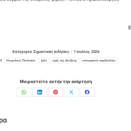
Κατηγορία:
Σημαντικές ειδήσεις
1 Ιουλίου, 2026
s:
Ηνωμένων Πολιτειών
Ιράν
τιμές της βενζίνης
υπουργικού συμβουλίου
Μοιραστείτε αυτήν την ανάρτηση
Share
Share
Share
Share
Share
on
on
on
on
on
WhatsApp
LinkedIn
Pinterest
X
Facebook
ρα