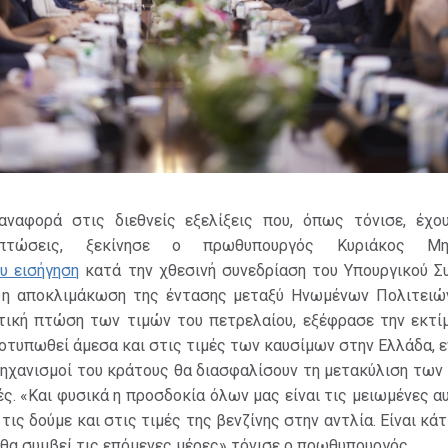
ναφορά στις διεθνείς εξελίξεις που, όπως τόνισε, έχο
ιπτώσεις, ξεκίνησε ο πρωθυπουργός Κυριάκος Μη
υ εισήγηση
κατά την χθεσινή συνεδρίαση του Υπουργικού Συ
 η αποκλιμάκωση της έντασης μεταξύ Ηνωμένων Πολιτειών
τική πτώση των τιμών του πετρελαίου, εξέφρασε την εκτίμ
οτυπωθεί άμεσα και στις τιμές των καυσίμων στην Ελλάδα, 
 μηχανισμοί του κράτους θα διασφαλίσουν τη μετακύλιση τω
. «Και φυσικά η προσδοκία όλων μας είναι τις μειωμένες α
τις δούμε και στις τιμές της βενζίνης στην αντλία. Είναι κάτ
ι θα συμβεί τις επόμενες μέρες» τόνισε ο πρωθυπουργός.