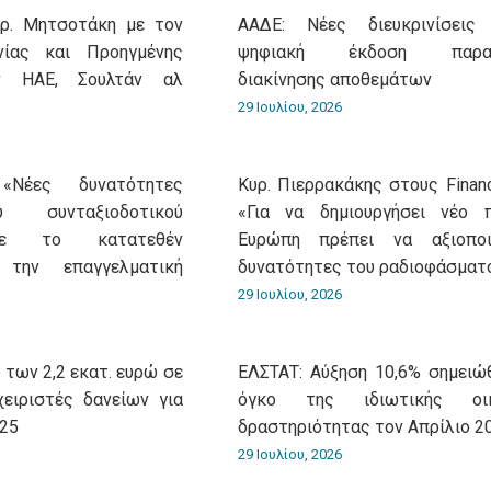
υρ. Μητσοτάκη με τον
ΑΑΔΕ: Νέες διευκρινίσεις
νίας και Προηγμένης
ψηφιακή έκδοση παρασ
ν ΗΑΕ, Σουλτάν αλ
διακίνησης αποθεμάτων
29 Ιουλίου, 2026
«Νέες δυνατότητες
Κυρ. Πιερρακάκης στους Financ
 συνταξιοδοτικού
«Για να δημιουργήσει νέο 
με το κατατεθέν
Ευρώπη πρέπει να αξιοποι
 την επαγγελματική
δυνατότητες του ραδιοφάσματ
29 Ιουλίου, 2026
 των 2,2 εκατ. ευρώ σε
ΕΛΣΤΑΤ: Αύξηση 10,6% σημειώ
χειριστές δανείων για
όγκο της ιδιωτικής οικ
025
δραστηριότητας τον Απρίλιο 2
29 Ιουλίου, 2026