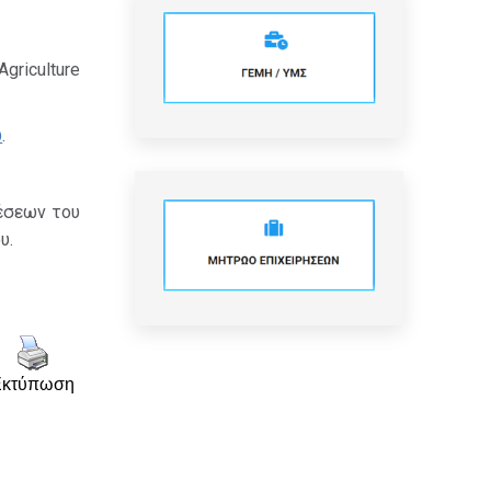
Agriculture
ώ
.
έσεων του
υ.
Εκτύπωση