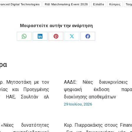
vanced Digital Technologies
R&I Matchmaking Event 2026
Ελλάδα
Κύπρος
Τσεχ
Μοιραστείτε αυτήν την ανάρτηση
Share
Share
Share
Share
Share
on
on
on
on
on
WhatsApp
LinkedIn
Pinterest
X
Facebook
ρα
υρ. Μητσοτάκη με τον
ΑΑΔΕ: Νέες διευκρινίσεις
νίας και Προηγμένης
ψηφιακή έκδοση παρασ
ν ΗΑΕ, Σουλτάν αλ
διακίνησης αποθεμάτων
29 Ιουλίου, 2026
«Νέες δυνατότητες
Κυρ. Πιερρακάκης στους Financ