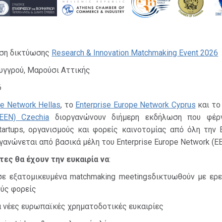
ωση δικτύωσης
Research & Innovation Matchmaking Event 2026
υγγρού, Μαρούσι Αττικής
6
pe Network Hellas
, το
Enterprise Europe Network Cyprus
και τ
EEN) Czechia
διοργανώνουν διήμερη εκδήλωση που φέρν
tartups, οργανισμούς και φορείς καινοτομίας από όλη την
ανώνεται από βασικά μέλη του Enterprise Europe Network (EE
ες θα έχουν την ευκαιρία να
:
ε εξατομικευμένα matchmaking meetingsδικτυωθούν με ερε
ούς φορείς
 νέες ευρωπαϊκές χρηματοδοτικές ευκαιρίες