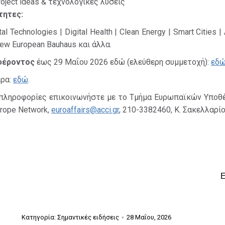
oject ideas & τεχνολογικές λύσεις
τητες:
al Technologies | Digital Health | Clean Energy | Smart Cities | 
New European Bauhaus και άλλα.
φέροντος
έως 29 Μαΐου 2026 εδώ (ελεύθερη συμμετοχή):
εδ
ερα:
εδώ
.
 πληροφορίες επικοινωνήστε με το Τμήμα Ευρωπαϊκών Υποθ
urope Network,
euroaffairs@acci.gr
, 210-3382460, Κ. Σακελλαρίο
Κατηγορία:
Σημαντικές ειδήσεις
28 Μαΐου, 2026