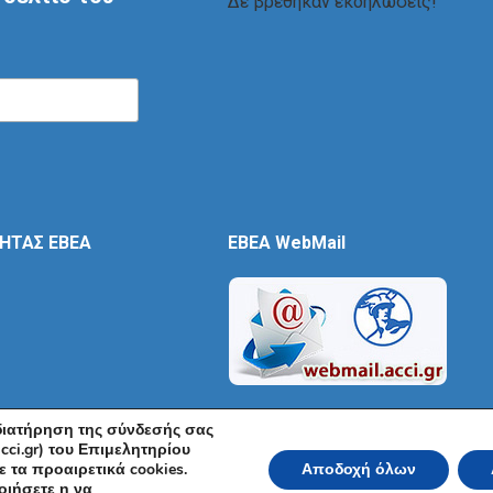
Δε βρέθηκαν εκδηλώσεις!
ΤΗΤΑΣ ΕΒΕΑ
EBEA WebMail
 διατήρηση της σύνδεσής σας
cci.gr) του Επιμελητηρίου
 τα προαιρετικά cookies.
Αποδοχή όλων
ικό και Βιομηχανικό Επιμελητήριο Αθηνών 2026 | Ακαδημίας 7, ΤΚ: 10671, Αθή
οιήσετε η να
Όροι Χρήσης
|
Πολιτική Ασφάλειας
|
Πολιτική Απορρήτου
|
Δή