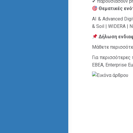
✔ παρουσιάσουν pr
Θεματικές ενό
AI & Advanced Digit
& Soil | WIDERA | 
Δήλωση ενδια
Μάθετε περισσότ
Για περισσότερες
ΕΒΕΑ, Enterprise E