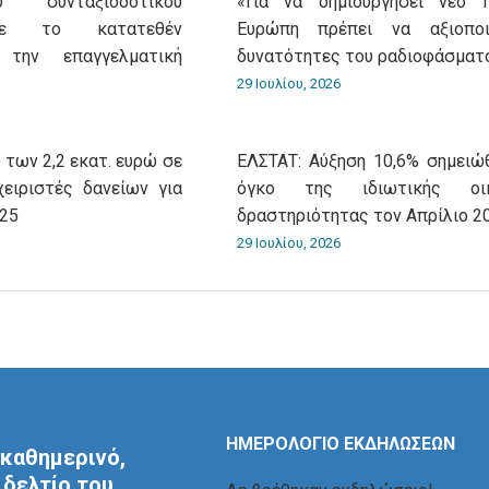
 συνταξιοδοτικού
«Για να δημιουργήσει νέο 
με το κατατεθέν
Ευρώπη πρέπει να αξιοποι
 την επαγγελματική
δυνατότητες του ραδιοφάσματ
29 Ιουλίου, 2026
 των 2,2 εκατ. ευρώ σε
ΕΛΣΤΑΤ: Αύξηση 10,6% σημειώ
χειριστές δανείων για
όγκο της ιδιωτικής οικ
025
δραστηριότητας τον Απρίλιο 2
29 Ιουλίου, 2026
ΗΜΕΡΟΛΟΓΙΟ ΕΚΔΗΛΩΣΕΩΝ
καθημερινό,
δελτίο του