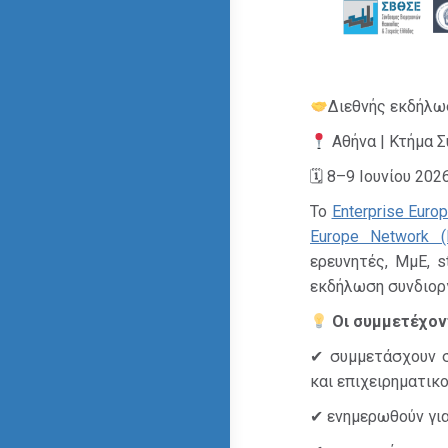
Διεθνής εκδήλ
Αθήνα | Κτήμα Σ
🗓 8–9 Ιουνίου 202
Το
Enterprise Euro
Europe Network (
ερευνητές, ΜμΕ, s
εκδήλωση συνδιοργ
Οι συμμετέχοντ
✔ συμμετάσχουν σ
και επιχειρηματικ
✔ ενημερωθούν για