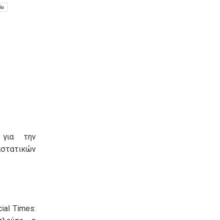
ία
 για την
τατικών
ial Times: