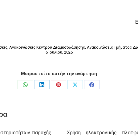
σεις
,
Ανακοινώσεις Κέντρου Διαμεσολάβησης
,
Ανακοινώσεις Τμήματος Δι
6 Ιουλίου, 2026
Μοιραστείτε αυτήν την ανάρτηση
Share
Share
Share
Share
Share
on
on
on
on
on
WhatsApp
LinkedIn
Pinterest
X
Facebook
ρα
αστηριοτήτων παροχής
Χρήση ηλεκτρονικής πλατφό