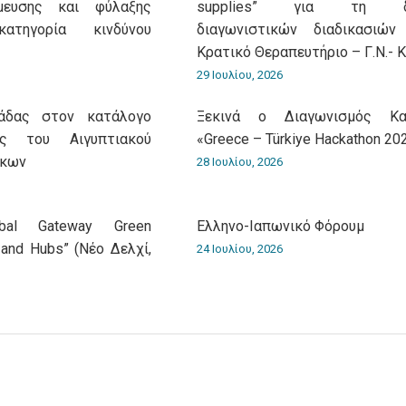
μευσης και φύλαξης
supplies” για τη δι
τηγορία κινδύνου
διαγωνιστικών διαδικασιώ
Κρατικό Θεραπευτήριο – Γ.Ν.- Κ
29 Ιουλίου, 2026
λάδας στον κατάλογο
Ξεκινά ο Διαγωνισμός Και
ς του Αιγυπτιακού
«Greece – Türkiye Hackathon 20
άκων
28 Ιουλίου, 2026
obal Gateway Green
Ελληνο-Iαπωνικό Φόρουμ
 and Hubs” (Νέο Δελχί,
24 Ιουλίου, 2026