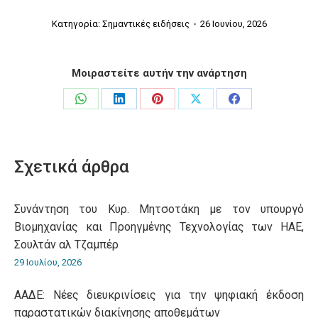
Κατηγορία:
Σημαντικές ειδήσεις
26 Ιουνίου, 2026
Μοιραστείτε αυτήν την ανάρτηση
Share
Share
Share
Share
Share
on
on
on
on
on
WhatsApp
LinkedIn
Pinterest
X
Facebook
Σχετικά άρθρα
Συνάντηση του Κυρ. Μητσοτάκη με τον υπουργό
Βιομηχανίας και Προηγμένης Τεχνολογίας των ΗΑΕ,
Σουλτάν αλ Τζαμπέρ
29 Ιουλίου, 2026
ΑΑΔΕ: Νέες διευκρινίσεις για την ψηφιακή έκδοση
παραστατικών διακίνησης αποθεμάτων