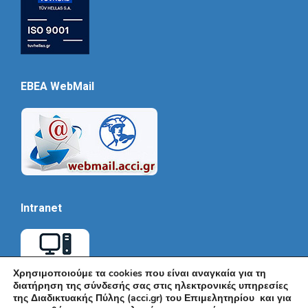
EBEA WebMail
Intranet
Χρησιμοποιούμε τα cookies που είναι αναγκαία για τη
διατήρηση της σύνδεσής σας στις ηλεκτρονικές υπηρεσίες
της Διαδικτυακής Πύλης (acci.gr) του Επιμελητηρίου και για