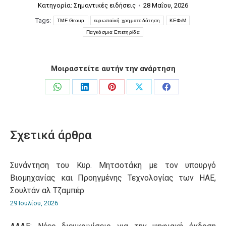
Κατηγορία:
Σημαντικές ειδήσεις
28 Μαΐου, 2026
Tags:
TMF Group
ευρωπαϊκή χρηματοδότηση
ΚΕΦιΜ
Παγκόσμια Επετηρίδα
Μοιραστείτε αυτήν την ανάρτηση
Share
Share
Share
Share
Share
on
on
on
on
on
WhatsApp
LinkedIn
Pinterest
X
Facebook
Σχετικά άρθρα
Συνάντηση του Κυρ. Μητσοτάκη με τον υπουργό
Βιομηχανίας και Προηγμένης Τεχνολογίας των ΗΑΕ,
Σουλτάν αλ Τζαμπέρ
29 Ιουλίου, 2026