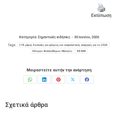
Εκτύπωση
Κατηγορία:
Σημαντικές ειδήσεις
30 Ιουνίου, 2026
Tags:
179 μέρες δουλειάς για φόρους και ασφαλιστικές εισφορές για το 2026
Κέντρου Φιλελεύθερων Μελετών
ΚΕΦιΜ
Μοιραστείτε αυτήν την ανάρτηση
Share
Share
Share
Share
Share
on
on
on
on
on
WhatsApp
LinkedIn
Pinterest
X
Facebook
Σχετικά άρθρα