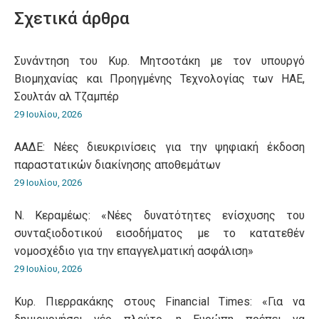
WhatsApp
LinkedIn
Pinterest
X
Facebook
Σχετικά άρθρα
Συνάντηση του Κυρ. Μητσοτάκη με τον υπουργό
Βιομηχανίας και Προηγμένης Τεχνολογίας των ΗΑΕ,
Σουλτάν αλ Τζαμπέρ
29 Ιουλίου, 2026
ΑΑΔΕ: Νέες διευκρινίσεις για την ψηφιακή έκδοση
παραστατικών διακίνησης αποθεμάτων
29 Ιουλίου, 2026
Ν. Κεραμέως: «Νέες δυνατότητες ενίσχυσης του
συνταξιοδοτικού εισοδήματος με το κατατεθέν
νομοσχέδιο για την επαγγελματική ασφάλιση»
29 Ιουλίου, 2026
Κυρ. Πιερρακάκης στους Financial Times: «Για να