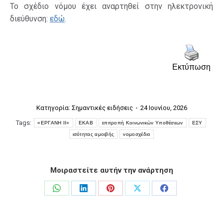
Το σχέδιο νόμου έχει αναρτηθεί στην ηλεκτρονική
διεύθυνση:
εδώ
.
Εκτύπωση
Κατηγορία:
Σημαντικές ειδήσεις
24 Ιουνίου, 2026
Tags:
«ΕΡΓΑΝΗ ΙΙ»
ΕΚΑΒ
επιτροπή Κοινωνικών Υποθέσεων
ΕΣΥ
ισότητας αμοιβής
νομοσχέδιο
Μοιραστείτε αυτήν την ανάρτηση
Share
Share
Share
Share
Share
on
on
on
on
on