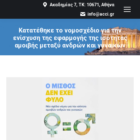
Ακαδημίας 7, ΤΚ: 10671, Αθήνα
info@acci.gr
Κατατέθηκε το νομοσχέδιο για την
ενίσχυση της εφαρμογής της ισότητας
αμοιβής μεταξύ ανδρών και γυναικών
You are here: