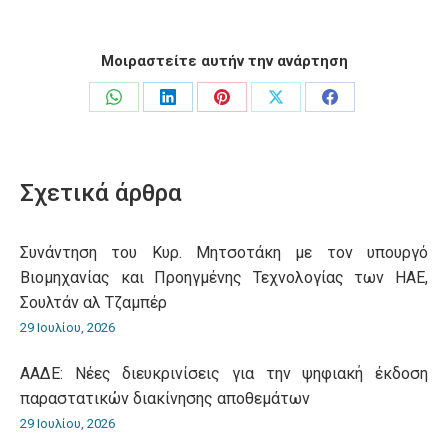
Μοιραστείτε αυτήν την ανάρτηση
Share
Share
Share
Share
Share
on
on
on
on
on
WhatsApp
LinkedIn
Pinterest
X
Facebook
Σχετικά άρθρα
Συνάντηση του Κυρ. Μητσοτάκη με τον υπουργό
Βιομηχανίας και Προηγμένης Τεχνολογίας των ΗΑΕ,
Σουλτάν αλ Τζαμπέρ
29 Ιουλίου, 2026
ΑΑΔΕ: Νέες διευκρινίσεις για την ψηφιακή έκδοση
παραστατικών διακίνησης αποθεμάτων
29 Ιουλίου, 2026