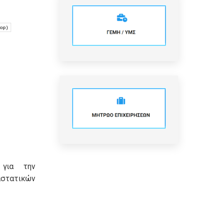
hop)
 για την
τατικών