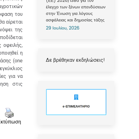
(ΕΕ) 2026/1386 για τον
αγροτικών
έλεγχο των ξένων επενδύσεων
στην Ένωση για λόγους
όφαση του
ασφάλειας και δημοσίας τάξης
θα αίρεται
29 Ιουλίου, 2026
νόψει της
αποδίδεται
 οφειλής,
ποιηθεί η
Δε βρέθηκαν εκδηλώσεις!
άσης (one
 εγκύκλιος
ες για να
ηση στις
Εκτύπωση