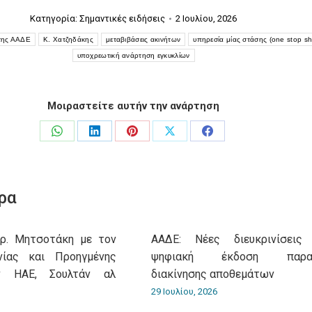
Κατηγορία:
Σημαντικές ειδήσεις
2 Ιουλίου, 2026
 της ΑΑΔΕ
Κ. Χατζηδάκης
μεταβιβάσεις ακινήτων
υπηρεσία μίας στάσης (one stop s
υποχρεωτική ανάρτηση εγκυκλίων
Μοιραστείτε αυτήν την ανάρτηση
Share
Share
Share
Share
Share
on
on
on
on
on
WhatsApp
LinkedIn
Pinterest
X
Facebook
ρα
υρ. Μητσοτάκη με τον
ΑΑΔΕ: Νέες διευκρινίσεις
νίας και Προηγμένης
ψηφιακή έκδοση παρασ
ν ΗΑΕ, Σουλτάν αλ
διακίνησης αποθεμάτων
29 Ιουλίου, 2026