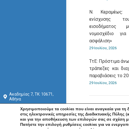
Ν. Κεραμέως: 
ενίσχυσης του
εισοδήματος 
νομοσχέδιο για
ασφάλιση»
29 Ιουλίου, 2026
ΤτΕ: Πρόστιμα άνω
τράπεζες και δια
παραβιάσεις το 2
29 Ιουλίου, 2026
Ακαδημίας 7, ΤΚ: 10671,
Αθήνα
+30 210 3604815
Χρησιμοποιούμε τα cookies που είναι αναγκαία για τη
στις ηλεκτρονικές υπηρεσίες της Διαδικτυακής Πύλης (a
info@acci.gr
και για την αποθήκευση των επιλογών σας σε σχέση με
© Εμπορ
Πατήστε την επιλογή ρυθμίσεις cookies για να ενεργοπ