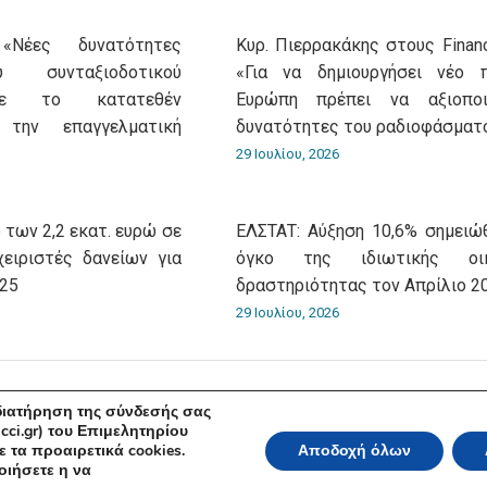
«Νέες δυνατότητες
Κυρ. Πιερρακάκης στους Financ
 συνταξιοδοτικού
«Για να δημιουργήσει νέο 
με το κατατεθέν
Ευρώπη πρέπει να αξιοποι
 την επαγγελματική
δυνατότητες του ραδιοφάσματ
29 Ιουλίου, 2026
 των 2,2 εκατ. ευρώ σε
ΕΛΣΤΑΤ: Αύξηση 10,6% σημειώ
χειριστές δανείων για
όγκο της ιδιωτικής οικ
025
δραστηριότητας τον Απρίλιο 2
29 Ιουλίου, 2026
 διατήρηση της σύνδεσής σας
cci.gr) του Επιμελητηρίου
 τα προαιρετικά cookies.
Αποδοχή όλων
ικό και Βιομηχανικό Επιμελητήριο Αθηνών 2026 | Ακαδημίας 7, ΤΚ: 10671, Αθή
οιήσετε η να
Όροι Χρήσης
|
Πολιτική Ασφάλειας
|
Πολιτική Απορρήτου
|
Δή