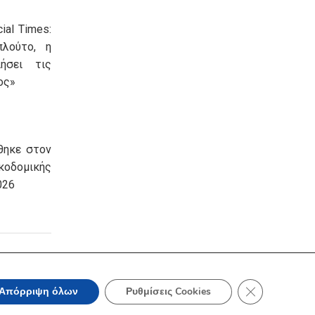
ial Times:
πλούτο, η
ήσει τις
ος»
θηκε στον
οδομικής
026
Κλείσιμο του 
Απόρριψη όλων
Ρυθμίσεις Cookies
να, Τηλ: +30 210 3604815, e-mail: info@acci.gr
λωση Προσβασιμότητας