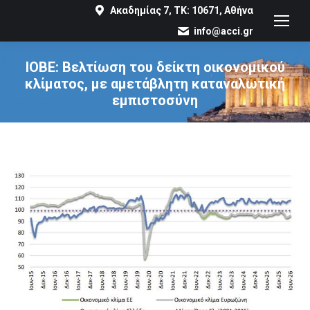
Ακαδημίας 7, ΤΚ: 10671, Αθήνα
info@acci.gr
ΙΟΒΕ: Βελτίωση του δείκτη οικονομικού
κλίματος, με αμετάβλητη καταναλωτική
εμπιστοσύνη
You are here: