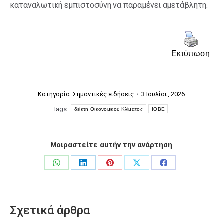
καταναλωτική εμπιστοσύνη να παραμένει αμετάβλητη.
Εκτύπωση
Κατηγορία:
Σημαντικές ειδήσεις
3 Ιουλίου, 2026
Tags:
δείκτη Οικονομικού Κλίματος
ΙΟΒΕ
Μοιραστείτε αυτήν την ανάρτηση
Share
Share
Share
Share
Share
on
on
on
on
on
WhatsApp
LinkedIn
Pinterest
X
Facebook
Σχετικά άρθρα