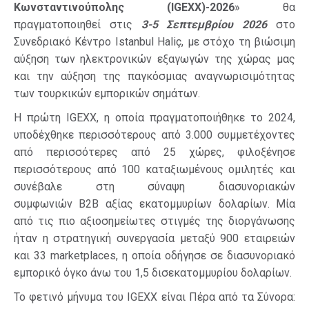
Κωνσταντινούπολης (
IGEXX
)
-2026
» θα
πραγματοποιηθεί στις
3-
5
Σεπτεμβρίου 20
26
στο
Συνεδριακό Κέντρο
Istanbul Hali
ç, με στόχο τη βιώσιμη
αύξηση των ηλεκτρονικών εξαγωγών της χώρας μας
και την αύξηση της παγκόσμιας αναγνωρισιμότητας
των τουρκικών εμπορικών σημάτων.
Η πρώτη
IGEXX
, η οποία πραγματοποιήθηκε το 2024,
υποδέχθηκε περισσότερους από 3.000 συμμετέχοντες
από περισσότερες από 25 χώρες, φιλοξένησε
περισσότερους από 100 καταξιωμένους ομιλητές και
συνέβαλε στη σύναψη διασυνοριακών
συμφωνιών
B
2
B
αξίας εκατομμυρίων δολαρίων. Μία
από τις πιο αξιοσημείωτες στιγμές της διοργάνωσης
ήταν η στρατηγική συνεργασία μεταξύ 900 εταιρειών
και 33
marketplaces
, η οποία οδήγησε σε διασυνοριακό
εμπορικό όγκο άνω του 1,5 δισεκατομμυρίου δολαρίων.
Το φετινό μήνυμα του IGEXX είναι Πέρα από τα Σύνορα: