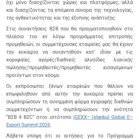
όχι μόνο διασχίζοντας χώρες και πλατφόρμες, αλλά
και διασχίζοντας τα επόμενα σύνορα της τεχνολογίας,
της ανθεκτικότητας και της έξυπνης ανάπτυξης
.
Στις συναντήσεις
B
2
B
που θα πραγματοποιηθούν στο
πλαίσιο του εν λόγω προγράμματος επιτροπής
προμηθειών, οι συμμετέχουσες εταιρείες μας θα έχουν
την ευκαιρία να συναντηθούν κατ’ ιδίαν με τις
κορυφαίες αγορές/διεθνείς αλυσίδες λιανικής
πώλησης/προμηθευτές/προμηθευτές εισαγόμενων
προϊόντων στον κόσμο.
Οι εκπρόσωποι ξένων εταιρειών που θέλουν να
επωφεληθούν από αυτήν την ευκαιρία πρέπει να
συμπληρώσουν τη συνημμένη φόρμα εγγραφής διεθνών
συμμετεχόντων ή να συμπληρώσουν την ενότητα
“
B
2
B
4
B
2
C
” στον ιστότοπο
IGEXX
–
Istanbul Global E
–
Export Summit
2026
Λάβετε υπόψη ότι οι αιτήσεις για το Πρόγραμμα