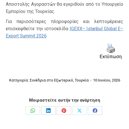
Αποστολής Αγοραστών θα εγκριθούν από το Υπουργείο
Εμπορίου της Τουρκίας.
Για περισσότερες πληροφορίες και λεπτομέρειες
επισκεφθείτε την ιστοσελίδα
IGEXX
–
Istanbul Global E
–
Export Summit
2026
Εκτύπωση
Κατηγορία:
Συνέδρια στο Εξωτερικό
,
Τουρκία
10 Ιουνίου, 2026
Μοιραστείτε αυτήν την ανάρτηση
Share
Share
Share
Share
Share
on
on
on
on
on