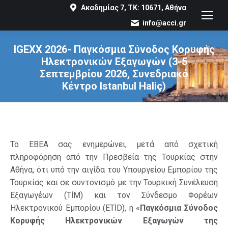
Ακαδημίας 7, ΤΚ: 10671, Αθήνα
info@acci.gr
IGEXX 2026- Παγκόσμια Σύνοδος Κορυφής
Ηλεκτρονικών Εξαγωγών (3-5
Σεπτεμβρίου 2026, Συνεδριακό
Κέντρο Istanbul Haliç)
You are here:
Το ΕΒΕΑ σας ενημερώνει, μετά από σχετική
πληροφόρηση από την Πρεσβεία της Τουρκίας στην
Αθήνα, ότι υπό την αιγίδα του Υπουργείου Εμπορίου της
Τουρκίας και σε συντονισμό με την Τουρκική Συνέλευση
Εξαγωγέων (
T
İ
M
) και τον Σύνδεσμο Φορέων
Ηλεκτρονικού Εμπορίου (
ET
İ
D
), η «
Παγκόσμια Σύνοδος
Κορυφής Ηλεκτρονικών Εξαγωγών της