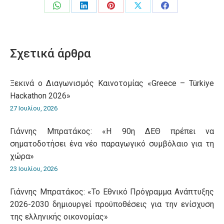
Share
Share
Share
Share
Share
on
on
on
on
on
WhatsApp
LinkedIn
Pinterest
X
Facebook
Σχετικά άρθρα
Ξεκινά ο Διαγωνισμός Καινοτομίας «Greece – Türkiye
Hackathon 2026»
27 Ιουλίου, 2026
Γιάννης Μπρατάκος: «Η 90η ΔΕΘ πρέπει να
σηματοδοτήσει ένα νέο παραγωγικό συμβόλαιο για τη
χώρα»
23 Ιουλίου, 2026
Γιάννης Μπρατάκος: «Το Εθνικό Πρόγραμμα Ανάπτυξης
2026-2030 δημιουργεί προϋποθέσεις για την ενίσχυση
της ελληνικής οικονομίας»