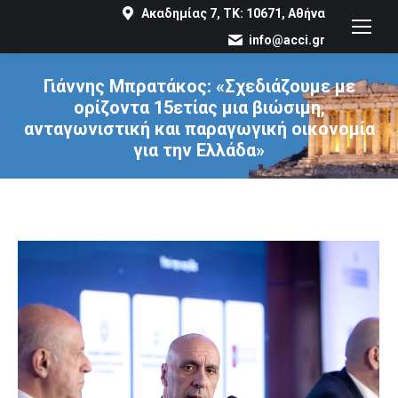
Ακαδημίας 7, ΤΚ: 10671, Αθήνα
info@acci.gr
Γιάννης Μπρατάκος: «Σχεδιάζουμε με
ορίζοντα 15ετίας μια βιώσιμη,
ανταγωνιστική και παραγωγική οικονομία
για την Ελλάδα»
You are here: