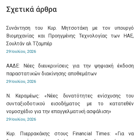
WhatsApp
LinkedIn
Pinterest
X
Facebook
Σχετικά άρθρα
Συνάντηση του Κυρ. Μητσοτάκη με τον υπουργό
Βιομηχανίας και Προηγμένης Τεχνολογίας των ΗΑΕ,
Σουλτάν αλ Τζαμπέρ
29 Ιουλίου, 2026
ΑΑΔΕ: Νέες διευκρινίσεις για την ψηφιακή έκδοση
παραστατικών διακίνησης αποθεμάτων
29 Ιουλίου, 2026
Ν. Κεραμέως: «Νέες δυνατότητες ενίσχυσης του
συνταξιοδοτικού εισοδήματος με το κατατεθέν
νομοσχέδιο για την επαγγελματική ασφάλιση»
29 Ιουλίου, 2026
Κυρ. Πιερρακάκης στους Financial Times: «Για να