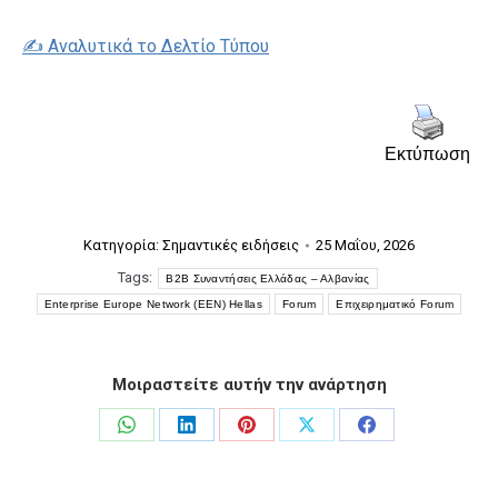
✍️ Αναλυτικά το Δελτίο Τύπου
Εκτύπωση
Κατηγορία:
Σημαντικές ειδήσεις
25 Μαΐου, 2026
Tags:
B2B Συναντήσεις Ελλάδας – Αλβανίας
Enterprise Europe Network (EEN) Hellas
Forum
Επιχειρηματικό Forum
Μοιραστείτε αυτήν την ανάρτηση
Share
Share
Share
Share
Share
on
on
on
on
on