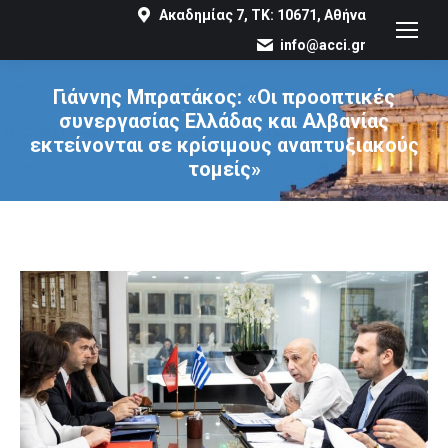
Ακαδημίας 7, ΤΚ: 10671, Αθήνα
info@acci.gr
Γιάννης Μπρατάκος: «Οι προοπτικές
συνεργασίας Ελλάδας και Αλβανίας
εκτείνονται σε κρίσιμους αναπτυξιακούς
τομείς»
You are here: