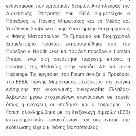
ενδυνάμωση των εμπορικών δεσμών. Από πλευράς της
Διοικητικής Επιτροπής του ΕΒΕΑ συμμετείχαν ο
Πρόεδρος, κ. Γιάννης Μπρατάκος και το Μέλος και
Υπεύθυνος Συμβουλευτικής Υποστήριξης Επιχειρήσεων,
κ. Φάνης Ματσόπουλος. Το Εμπορικό και Βιομηχανικό
Επιμελητήριο Τιράνων εκπροσωπήθηκε από τον
Πρόεδρο, κ. Nikolin Jaka, και τον Αντιπρόεδρο, κ. Loretan
Prespa, ενώ στη συνάντηση παρέστη, επίσης, η
Πρέσβης της Αλβανίας στην Ελλάδα, Α.Ε. κα Luela
Hajdaraga. Τις εργασίες του Forum άνοιξε ο Πρόεδρος
του ΕΒΕΑ, Γιάννης Μπρατάκος, τονίζοντας την ανάγκη
ενίσχυσης της οικονομικής συνεργασίας Ελλάδας-
Αλβανίας μέσω στοχευμένων επενδύσεων σε τομείς
όπως η ενέργεια, οι υποδομές και ο τουρισμός. Το
Forum ολοκληρώθηκε με τη διεξαγωγή διμερών (B2B)
επιχειρηματικών συναντήσεων. Τον συντονισμό της
εκδήλωσης είχε ο κ. Φάνης Ματσόπουλος.