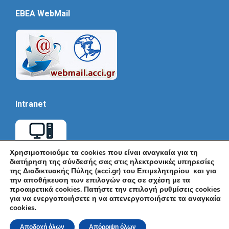
EBEA WebMail
Intranet
Χρησιμοποιούμε τα cookies που είναι αναγκαία για τη
διατήρηση της σύνδεσής σας στις ηλεκτρονικές υπηρεσίες
της Διαδικτυακής Πύλης (acci.gr) του Επιμελητηρίου και για
την αποθήκευση των επιλογών σας σε σχέση με τα
προαιρετικά cookies. Πατήστε την επιλογή ρυθμίσεις cookies
για να ενεργοποιήσετε η να απενεργοποιήσετε τα αναγκαία
cookies.
© Εμπορικό και Βιομηχανικό Επιμελητήριο Αθηνών 2026 |
Ακαδημίας 7, ΤΚ: 10671, Αθήνα, Τηλ: +30 210 3604815, e-mail:
Αποδοχή όλων
Απόρριψη όλων
info@acci.gr