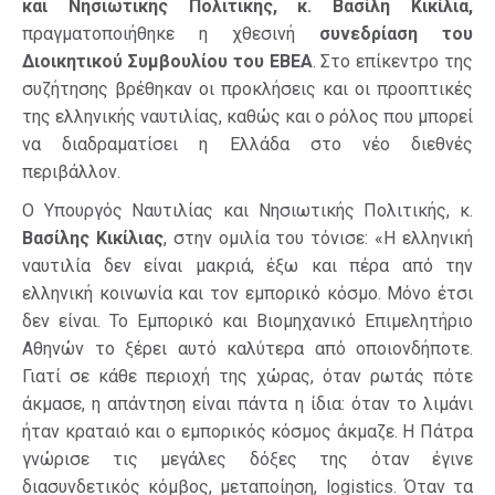
και Νησιωτικής Πολιτικής, κ. Βασίλη Κικίλια,
πραγματοποιήθηκε η χθεσινή
συνεδρίαση του
Διοικητικού Συμβουλίου του ΕΒΕΑ
. Στο επίκεντρο της
συζήτησης βρέθηκαν οι προκλήσεις και οι προοπτικές
της ελληνικής ναυτιλίας, καθώς και ο ρόλος που μπορεί
να διαδραματίσει η Ελλάδα στο νέο διεθνές
περιβάλλον.
Ο Υπουργός Ναυτιλίας και Νησιωτικής Πολιτικής, κ.
Βασίλης Κικίλιας
, στην ομιλία του τόνισε: «Η ελληνική
ναυτιλία δεν είναι μακριά, έξω και πέρα από την
ελληνική κοινωνία και τον εμπορικό κόσμο. Μόνο έτσι
δεν είναι. Το Εμπορικό και Βιομηχανικό Επιμελητήριο
Αθηνών το ξέρει αυτό καλύτερα από οποιονδήποτε.
Γιατί σε κάθε περιοχή της χώρας, όταν ρωτάς πότε
άκμασε, η απάντηση είναι πάντα η ίδια: όταν το λιμάνι
ήταν κραταιό και ο εμπορικός κόσμος άκμαζε. Η Πάτρα
γνώρισε τις μεγάλες δόξες της όταν έγινε
διασυνδετικός κόμβος, μεταποίηση, logistics. Όταν τα