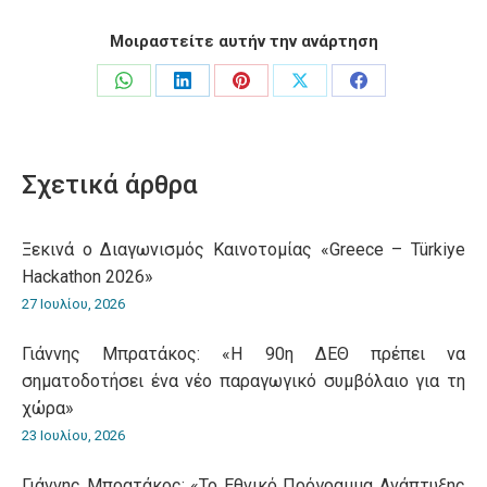
Μοιραστείτε αυτήν την ανάρτηση
Share
Share
Share
Share
Share
on
on
on
on
on
WhatsApp
LinkedIn
Pinterest
X
Facebook
Σχετικά άρθρα
Ξεκινά ο Διαγωνισμός Καινοτομίας «Greece – Türkiye
Hackathon 2026»
27 Ιουλίου, 2026
Γιάννης Μπρατάκος: «Η 90η ΔΕΘ πρέπει να
σηματοδοτήσει ένα νέο παραγωγικό συμβόλαιο για τη
χώρα»
23 Ιουλίου, 2026
Γιάννης Μπρατάκος: «Το Εθνικό Πρόγραμμα Ανάπτυξης