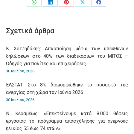
Share
Share
Share
Share
Share
on
on
on
on
on
WhatsApp
LinkedIn
Pinterest
X
Facebook
Σχετικά άρθρα
Κ. Χατζηδάκης: Aπλοποίηση μέσω των υπεύθυνων
δηλώσεων στο 40% των διαδικασιών του ΜΙΤΟΣ –
Οδηγός για πολίτες και επιχειρήσεις
30 Ιουλίου, 2026
ΕΛΣΤΑΤ: Στο 8% διαμορφώθηκε το ποσοστό της
ανεργίας στη χώρα τον Ιούνιο 2026
30 Ιουλίου, 2026
Ν. Κεραμέως: «Επεκτείνουμε κατά 8.000 θέσεις
εργασίας το πρόγραμμα απασχόλησης για ανέργους
ηλικίας 55 έως 74 ετών»