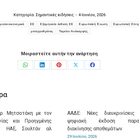
Κατηγορία:
Σημαντικές ειδήσεις
4 Ιουνίου, 2026
μοσιοοικονομικά
ΕΕ
Εξαμηνιαία έκθεση ΕΕ
Ευρωπαϊκή Ένωση
Ευρωπαϊκή Επιτ
μεταρρυθμίσεις
Ταμείου Ανάκαμψης
Μοιραστείτε αυτήν την ανάρτηση
Share
Share
Share
Share
Share
on
on
on
on
on
WhatsApp
LinkedIn
Pinterest
X
Facebook
ρα
υρ. Μητσοτάκη με τον
ΑΑΔΕ: Νέες διευκρινίσεις
νίας και Προηγμένης
ψηφιακή έκδοση παρασ
ν ΗΑΕ, Σουλτάν αλ
διακίνησης αποθεμάτων
29 Ιουλίου, 2026