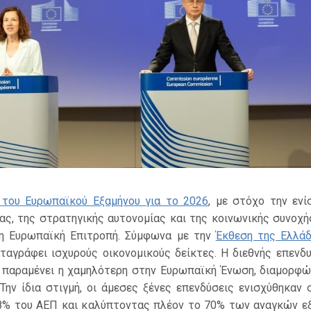
 του Ευρωπαϊκού Εξαμήνου για το 2026
, με στόχο την ενί
ς, της στρατηγικής αυτονομίας και της κοινωνικής συνοχή
 η Ευρωπαϊκή Επιτροπή. Σύμφωνα με την
Έκθεση της Ελλάδ
αταγράφει ισχυρούς οικονομικούς δείκτες. Η διεθνής επενδ
ι παραμένει η χαμηλότερη στην Ευρωπαϊκή Ένωση, διαμορφώ
Την ίδια στιγμή, οι άμεσες ξένες επενδύσεις ενισχύθηκαν 
8% του ΑΕΠ και καλύπτοντας πλέον το 70% των αναγκών ε