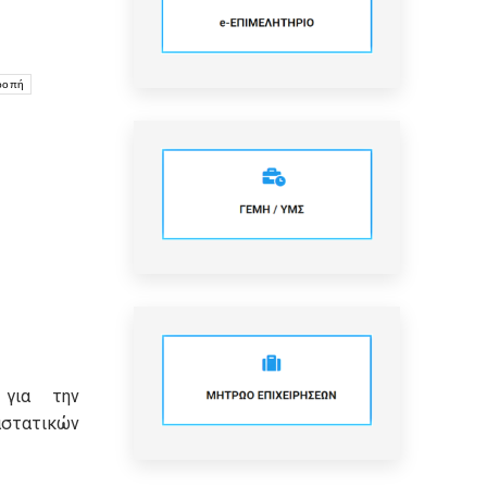
ροπή
 για την
τατικών