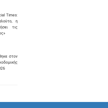
ial Times:
πλούτο, η
ήσει τις
ος»
θηκε στον
οδομικής
026