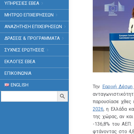
ΥΠΗΡΕΣΙΕΣ ΕΒΕΑ
ΜΗΤΡΩΟ ΕΠΙΧΕΙΡΗΣΕΩΝ
ΑΝΑΖΗΤΗΣΗ ΕΠΙΧΕΙΡΗΣΕΩΝ
ΔΡΑΣΕΙΣ & ΠΡΟΓΡΑΜΜΑΤΑ
ΣΥΧΝΕΣ ΕΡΩΤΗΣΕΙΣ
ΕΚΛΟΓΈΣ ΕΒΕΑ
ΕΠΙΚΟΙΝΩΝΙΑ
ENGLISH
Την
Εαρινή Δέσμη
Search
Search Button
ανταγωνιστικότητα
for:
παρουσίασε χθες
2026
, η Ελλάδα κ
της χώρας, αν κα
-136,8% του ΑΕΠ. 
φτάνοντας στο 4,