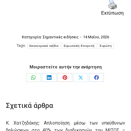
Εκτύπωση
Κατηγορία:
Σημαντικές ειδήσεις
14 Μαΐου, 2026
Tags:
διασυνοριακά ταξίδια
Ευρωπαϊκή Επιτροπή
Ευρώπη
Μοιραστείτε αυτήν την ανάρτηση
Share
Share
Share
Share
Share
on
on
on
on
on
WhatsApp
LinkedIn
Pinterest
X
Facebook
Σχετικά άρθρα
Κ. Χατζηδάκης: Aπλοποίηση μέσω των υπεύθυνων
δηλώσεων στο 40% των διαδικασιών του ΜΙΤΟΣ –