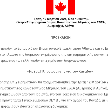
ΠΡΟ
ΣΚΛΗΣΗ
ερικών, το Εμπορικό και Βιομηχανικό Επιμελητήριο Αθηνών και το En
, στο πλαίσιο της διαρκούς ενημέρωσης της επιχειρηματικής κοινότητ
στρέφειας των ελληνικών επιχειρήσεων, διοργανώνουν:
«
Ημέρα Πληροφόρησης για τον Καναδά
»
.
ησης Επιχειρηματιών» θα πραγματοποιηθεί, την Τρίτη
12 Μαρτίου
2
ρηματικότητας Κωνσταντίνος Μίχαλος του ΕΒΕΑ (Αμερικής 8, Αθήνα),
 ενημερωθούν από τον Προϊστάμενο του Γραφείου Οικονομικών και 
η Πρωτοπαπά, Γενικό Σύμβουλο ΟΕΥ Β΄, για την αγορά του Καναδά, με
 εμφανίζουν ιδιαίτερη εξαγωγική δυναμική: