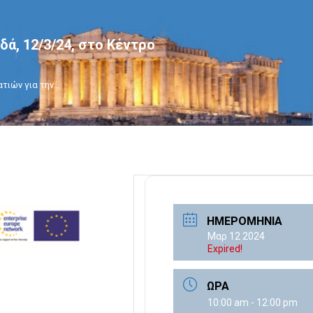
ά, 12/3/24, στο Κέντρο
τιών για την…
ΗΜΕΡΟΜΗΝΊΑ
Μαρ 12 2024
Expired!
ΏΡΑ
10:00 am - 12:00 pm