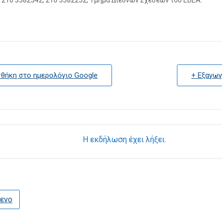
: 210 3382342, 210 3382252, Τμήμα Διεθνών Σχέσεων του ΕΒΕΑ.
θήκη στο ημερολόγιο Google
+ Εξαγωγή
Η εκδήλωση έχει λήξει.
ενο