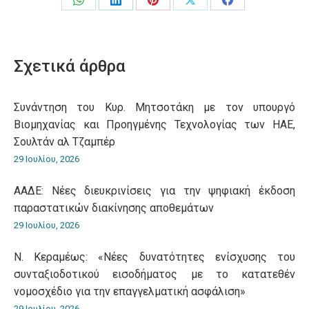
Share
Share
Share
Share
Share
on
on
on
on
on
WhatsApp
LinkedIn
Pinterest
X
Facebook
Σχετικά άρθρα
Συνάντηση του Κυρ. Μητσοτάκη με τον υπουργό
Βιομηχανίας και Προηγμένης Τεχνολογίας των ΗΑΕ,
Σουλτάν αλ Τζαμπέρ
29 Ιουλίου, 2026
ΑΑΔΕ: Νέες διευκρινίσεις για την ψηφιακή έκδοση
παραστατικών διακίνησης αποθεμάτων
29 Ιουλίου, 2026
Ν. Κεραμέως: «Νέες δυνατότητες ενίσχυσης του
συνταξιοδοτικού εισοδήματος με το κατατεθέν
νομοσχέδιο για την επαγγελματική ασφάλιση»
29 Ιουλίου, 2026