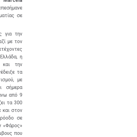
. Marcela
επεσήμανε
ματίας σε
ς για την
αζί με τον
ετέχοντες
Ελλάδα, η
 και την
έδειξε τα
ισμού, με
ι σήμερα
άνω από 9
ζει τα 300
ε και στον
πρόοδο σε
ry «Φάρος»
μβους που