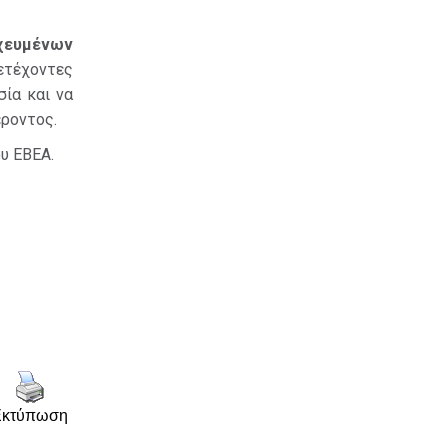
χευμένων
ετέχοντες
σία και να
έροντος.
ου ΕΒΕΑ.
Εκτύπωση