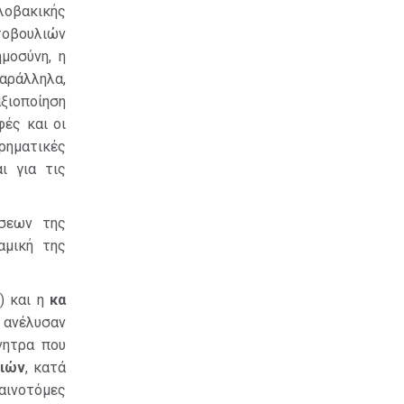
λοβακικής
ωτοβουλιών
μοσύνη, η
αράλληλα,
ξιοποίηση
ές και οι
ρηματικές
ι για τις
σεων της
αμική της
Ε) και η
κα
, ανέλυσαν
νητρα που
ειών
, κατά
αινοτόμες