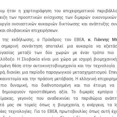
υμ ήταν η χαρτογράφηση του επιχειρηματικού περιβάλλ
δειξη των προοπτικών ενίσχυσης των διμερών οικονομικών
ουργία ουσιαστικών ευκαιριών δικτύωσης και ανάπτυξης συ
και σλοβακικών επιχειρήσεων.
 της εκδήλωσης, ο Πρόεδρος του ΕΒΕΑ,
κ. Γιάννης Μ
 σημερινή συνάντηση αποτελεί μια ευκαιρία να εξετά
εργασίας μεταξύ των δύο χωρών με έναν τρόπο πιο π
ιλόδοξο. Η Σλοβακία είναι μια χώρα με ισχυρή βιομηχανική
μένη θέση στην αυτοκινητοβιομηχανία και την τεχνολογία.
ρά, διανύει μια περίοδο παραγωγικού μετασχηματισμού. Επε
καινοτομία και την πράσινη μετάβαση. Η ελληνική επιχειρη
 πιο δυναμική, πιο διεθνοποιημένη και πιο έτοιμη να 
 δημιουργούν προστιθέμενη αξία. Το διμερές εμπόριο 
λίμακας, γεγονός που αναδεικνύει τα περιθώρια ανάπ
τά μας σε τομείς όπως η βιομηχανία, η ενέργεια, τα log
νέες τεχνολογίες. Για το ΕΒΕΑ, πρωτοβουλίες όπως αυτή έ