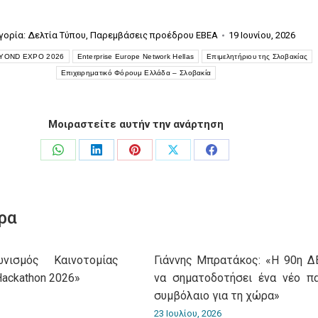
γορία:
Δελτία Τύπου
,
Παρεμβάσεις προέδρου ΕΒΕΑ
19 Ιουνίου, 2026
YOND EXPO 2026
Enterprise Europe Network Hellas
Επιμελητήριου της Σλοβακίας
Επιχειρηματικό Φόρουμ Ελλάδα – Σλοβακία
Μοιραστείτε αυτήν την ανάρτηση
Share
Share
Share
Share
Share
on
on
on
on
on
WhatsApp
LinkedIn
Pinterest
X
Facebook
ρα
νισμός Καινοτομίας
Γιάννης Μπρατάκος: «Η 90η Δ
Hackathon 2026»
να σηματοδοτήσει ένα νέο π
συμβόλαιο για τη χώρα»
23 Ιουλίου, 2026