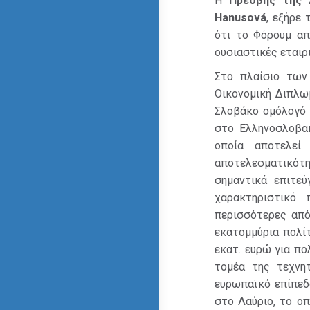
Η
Πρέσβης της 
Hanusová
, εξήρε
ότι το Φόρουμ απ
ουσιαστικές εταιρ
Στο πλαίσιο των
Οικονομική Διπλω
Σλοβάκο ομόλογό 
στο Ελληνοσλοβακ
οποία αποτελεί
αποτελεσματικότη
σημαντικά επιτε
χαρακτηριστικό 
περισσότερες από
εκατομμύρια πολίτ
εκατ. ευρώ για πο
τομέα της τεχνη
ευρωπαϊκό επίπεδο
στο Λαύριο, το ο