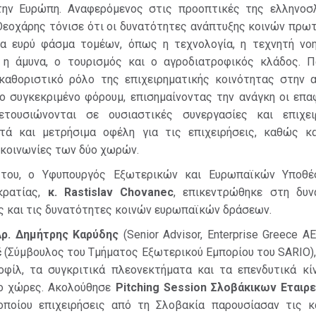
την Ευρώπη. Αναφερόμενος στις προοπτικές της ελληνοσ
 Θεοχάρης τόνισε ότι οι δυνατότητες ανάπτυξης κοινών πρ
να ευρύ φάσμα τομέων, όπως η τεχνολογία, η τεχνητή νοη
, η άμυνα, ο τουρισμός και ο αγροδιατροφικός κλάδος. Π
καθοριστικό ρόλο της επιχειρηματικής κοινότητας στην α
ο συγκεκριμένο φόρουμ, επισημαίνοντας την ανάγκη οι επαφ
ετουσιώνονται σε ουσιαστικές συνεργασίες και επιχει
ά και μετρήσιμα οφέλη για τις επιχειρήσεις, καθώς κα
ς κοινωνίες των δύο χωρών.
του, ο Υφυπουργός Εξωτερικών και Ευρωπαϊκών Υποθέ
ρατίας,
κ. Rastislav Chovanec
, επικεντρώθηκε στη δυν
ς και τις δυνατότητες κοινών ευρωπαϊκών δράσεων.
ρ. Δημήτρης Καρύδης
(Senior Advisor, Enterprise Greece Α
ć
(Σύμβουλος του Τμήματος Εξωτερικού Εμπορίου του SARIO)
οφίλ, τα συγκριτικά πλεονεκτήματα και τα επενδυτικά κί
ο χώρες. Ακολούθησε
Pitching Session Σλοβάκικων Εταιρ
οποίου επιχειρήσεις από τη Σλοβακία παρουσίασαν τις κ