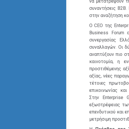
να μετατρέψουν τη
συναντήσεις B2B. 
στην αναζήτηση κο
Ο CEO της Enterpr
Business Forum α
συνεργασίας Ελλ
συναλλαγών. Οι δ
αναπτύξουν πιο στ
καινοτομία, η ε
προστιθέμενης αξ
αξίας, νέες παραγ
τέτοιες πρωτοβου
επικοινωνίας και
Στην Enterprise
εξωστρέφειας των
επενδυτικού και ε
μετρήσιμη προστιθ