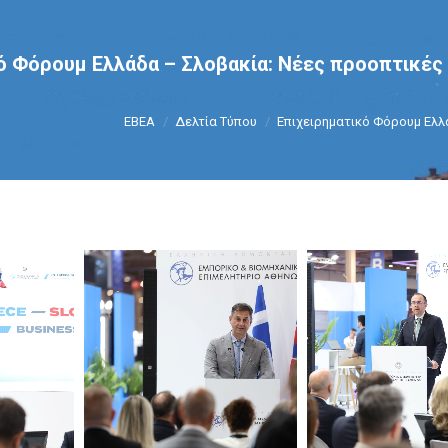
ό Φόρουμ Ελλάδα – Σλοβακία: Νέες προοπτικές 
You are here:
ΕΒΕΑ
Δελτία Τύπου
Επιχειρηματικό Φόρουμ Ελλ