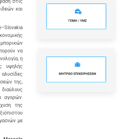
μφαση στις
 ιδεών και
e–Slovakia
κονομικής
εμπορικών
πορούν να
νολογία, η
ες υψηλής
 αλυσίδες
ήσεών της,
 διαύλους
ι αγορών.
σχυση της
ξιόπιστου
ργασιών με