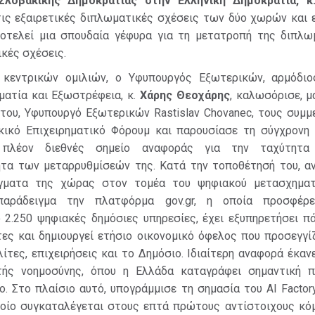
Σλοβακικής Δημοκρατίας στην Ελληνική Δημοκρατία, κ
 τις εξαιρετικές διπλωματικές σχέσεις των δύο χωρών και 
οτελεί μια σπουδαία γέφυρα για τη μετατροπή της διπλω
ικές σχέσεις.
 κεντρικών ομιλιών, ο Υφυπουργός Εξωτερικών, αρμόδιο
ματία και Εξωστρέφεια, κ.
Χάρης Θεοχάρης
, καλωσόρισε, μ
του, Υφυπουργό Εξωτερικών Rastislav Chovanec, τους συμμ
ικό Επιχειρηματικό Φόρουμ και παρουσίασε τη σύγχρονη 
 πλέον διεθνές σημείο αναφοράς για την ταχύτητα
τα των μεταρρυθμίσεών της. Κατά την τοποθέτησή του, αν
ύγματα της χώρας στον τομέα του ψηφιακού μετασχηματ
παράδειγμα την πλατφόρμα gov.gr, η οποία προσφέρε
 2.250 ψηφιακές δημόσιες υπηρεσίες, έχει εξυπηρετήσει π
ες και δημιουργεί ετήσιο οικονομικό όφελος που προσεγγί
λίτες, επιχειρήσεις και το Δημόσιο. Ιδιαίτερη αναφορά έκαν
τής νοημοσύνης, όπου η Ελλάδα καταγράφει σημαντική 
. Στο πλαίσιο αυτό, υπογράμμισε τη σημασία του AI Facto
ποίο συγκαταλέγεται στους επτά πρώτους αντίστοιχους κό