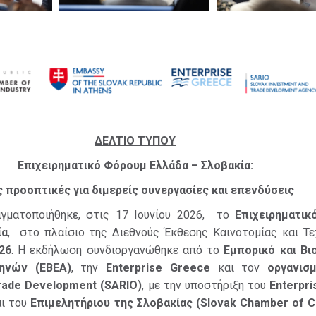
ΔΕΛΤΙΟ ΤΥΠΟΥ
Επιχειρηματικό Φόρουμ Ελλάδα – Σλοβακία:
 προοπτικές για διμερείς συνεργασίες και επενδύσεις
γματοποιήθηκε, στις 17 Ιουνίου 2026, το
Επιχειρηματι
ία
, στο πλαίσιο της Διεθνούς Έκθεσης Καινοτομίας και Τε
26
. Η εκδήλωση συνδιοργανώθηκε από το
Εμπορικό και Βι
ηνών (ΕΒΕΑ)
, την
Enterprise Greece
και τον
οργανισ
rade Development (SARIO)
, με την υποστήριξη του
Enterpri
ι του
Επιμελητήριου της Σλοβακίας (Slovak Chamber of