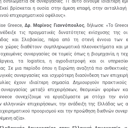
 διπλωματία σε συνεργασίες. Γι’ αυτό δίνουμε ιδιαίτερη έ
Εκεί βρίσκεται η ουσία: στην άμεση επαφή, στην ανταλλαγή
ινού επιχειρηματικού οφέλους».
ise Greece,
Δρ
.
Μαρίνος Γιαννόπουλος
, δήλωσε: «Το Greec
νέδειξε τις πραγματικές δυνατότητες ενίσχυσης της οι
άδας και Σλοβακίας, πέρα από τη στενή έννοια των 
ύο χώρες διαθέτουν συμπληρωματικά πλεονεκτήματα και μ
οχευμένες συνεργασίες σε τομείς όπως η βιομηχανία, η τεχ
νέργεια, τα logistics, η αγροδιατροφή και οι υπηρεσί
ίας. Σε μια περίοδο όπου η Ευρώπη αναζητά πιο ανθεκτικές
ωγικές συνεργασίες και ισχυρότερη διασύνδεση των επιχειρ
λίες έχουν ιδιαίτερη σημασία. Δημιουργούν πρακτικούς
 συνεργασίας μεταξύ επιχειρήσεων, θεσμικών φορέων κα
 Greece συνεχίζουμε να εργαζόμαστε με στόχο την ενί
 ελληνικών επιχειρήσεων, την ανάδειξη της Ελλάδας ως α
πιχειρηματικού προορισμού και την προώθηση διεθνών συνε
έμενη αξία».