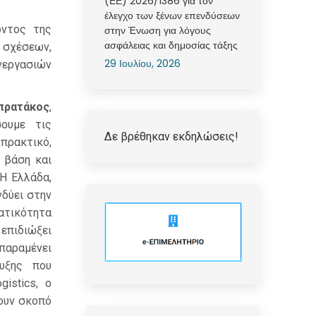
(ΕΕ) 2026/1386 για τον
έλεγχο των ξένων επενδύσεων
οντος της
στην Ένωση για λόγους
ασφάλειας και δημοσίας τάξης
 σχέσεων,
29 Ιουλίου, 2026
νεργασιών
πρατάκος
,
σουμε τις
Δε βρέθηκαν εκδηλώσεις!
ρακτικό,
 βάση και
 Η Ελλάδα,
νδύει στην
ματικότητα
επιδιώξει
παραμένει
τυξης που
istics, ο
χουν σκοπό