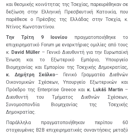
και θεσμικής κοινότητας της Τσεχίας, παρευρέθηκαν σε
δεξίωση στην Ελληνική Πρεσβευτική Κατοικία, που
παρέθεσε ο Πρέσβης της Ελλάδας στην Τσεχία, κ.
Ντίνος Κωνσταντίνου.
Την Τρίτη 9 Ιουνίου
πραγματοποιήθηκε τo
επιχειρηματικό Forum με εναρκτήριες ομιλίες από τους
κ.
David
M
ü
ller
– Γενικό Διευθυντή για την Ευρωπαϊκή
Ένωση και το Εξωτερικό Εμπόριο, Υπουργείο
Βιομηχανίας και Εμπορίου της Τσεχικής Δημοκρατίας,
κ. Δημήτρη Σκάλκο
– Γενικό Γραμματέα Διεθνών
Οικονομικών Σχέσεων, Υπουργείο Εξωτερικών και
Πρόεδρο της Enterprise Greece και
κ.
Luk
áš
Martin
–
Διευθυντή του Τμήματος Διεθνών Σχέσεων,
Συνομοσπονδία Βιομηχανίας της Τσεχικής
Δημοκρατίας.
Παράλληλα πραγματοποιήθηκαν περίπου 60
στοχευμένες Β2Β επιχειρηματικές συναντήσεις μεταξύ