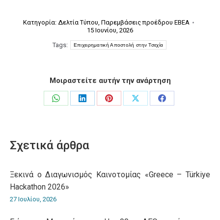
Κατηγορία:
Δελτία Τύπου
,
Παρεμβάσεις προέδρου ΕΒΕΑ
15 Ιουνίου, 2026
Tags:
Επιχειρηματική Αποστολή στην Τσεχία
Μοιραστείτε αυτήν την ανάρτηση
Share
Share
Share
Share
Share
on
on
on
on
on
WhatsApp
LinkedIn
Pinterest
X
Facebook
Σχετικά άρθρα
Ξεκινά ο Διαγωνισμός Καινοτομίας «Greece – Türkiye
Hackathon 2026»
27 Ιουλίου, 2026