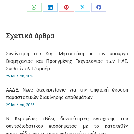
Share
Share
Share
Share
Share
on
on
on
on
on
WhatsApp
LinkedIn
Pinterest
X
Facebook
Σχετικά άρθρα
Συνάντηση του Κυρ. Μητσοτάκη με τον υπουργό
Βιομηχανίας και Προηγμένης Τεχνολογίας των ΗΑΕ,
Σουλτάν αλ Τζαμπέρ
29 Ιουλίου, 2026
ΑΑΔΕ: Νέες διευκρινίσεις για την ψηφιακή έκδοση
παραστατικών διακίνησης αποθεμάτων
29 Ιουλίου, 2026
Ν. Κεραμέως: «Νέες δυνατότητες ενίσχυσης του
συνταξιοδοτικού εισοδήματος με το κατατεθέν
νομοσχέδιο για την επαγγελματική ασφάλιση»