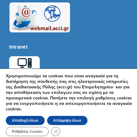
Intranet
Χρησιμοποιούμε τα cookies που είναι αναγκαία για τη
διατήρηση της σύνδεσής σας στις ηλεκτρονικές υπηρεσίες
της Διαδικτυακής Πύλης (acci.gr) του Επιμελητηρίου και για
την αποθήκευση των επιλογών σας σε σχέση με τα
προαιρετικά cookies. Πατήστε την επιλογή ρυθμίσεις cookies
για να ενεργοποιήσετε η να απενεργοποιήσετε τα αναγκαία
cookies.
© Εμπορικό και Βιομηχανικό Επιμελητήριο Αθηνών 2026 |
Ακαδημίας 7, ΤΚ: 10671, Αθήνα, Τηλ: +30 210 3604815, e-mail:
Αποδοχή όλων
Απόρριψη όλων
info@acci.gr
Όροι Χρήσης
|
Πολιτική Ασφάλειας
|
Πολιτική Απορρήτου
|
Δήλωση
Κλείσιμο του Cookie banner για το GDPR
Προσβασιμότητας
Ρυθμίσεις Cookies
Powered by KNOWLEDGE A.E.