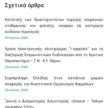
WhatsApp
LinkedIn
Pinterest
X
Facebook
Σχετικά άρθρα
Κατάταξη των δραστηριοτήτων παροχής υπηρεσιών
στάθμευσης και φύλαξης σκαφών σε κατηγορία
κινδύνου πυρκαγιάς
29 Ιουλίου, 2026
Χρήση ηλεκτρονικής πλατφόρμας “i-supplies” για τη
διεξαγωγή διαγωνιστικών διαδικασιών από το Κρατικό
Θεραπευτήριο – Γ.Ν.- Κ.Υ. Λέρου
29 Ιουλίου, 2026
Συμπερίληψη Ελλάδας στον κατάλογο χωρών
αναφοράς του Αιγυπτιακού Οργανισμού Φαρμάκων
29 Ιουλίου, 2026
Ξεκινά ο Διαγωνισμός Καινοτομίας «Greece – Türkiye
Hackathon 2026»