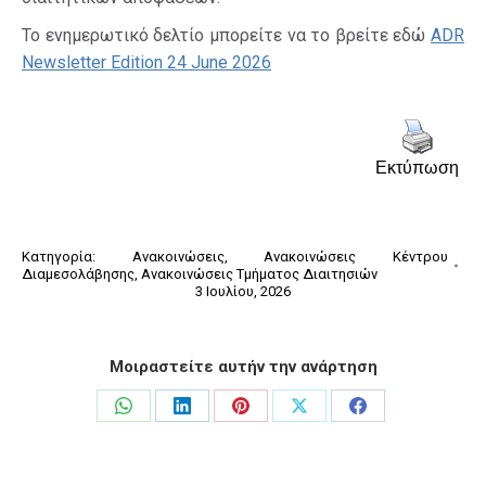
Το ενημερωτικό δελτίο μπορείτε να το βρείτε εδώ
ADR
Newsletter Edition 24 June 2026
Εκτύπωση
Κατηγορία:
Ανακοινώσεις
,
Ανακοινώσεις Κέντρου
Διαμεσολάβησης
,
Ανακοινώσεις Τμήματος Διαιτησιών
3 Ιουλίου, 2026
Μοιραστείτε αυτήν την ανάρτηση
Share
Share
Share
Share
Share
on
on
on
on
on