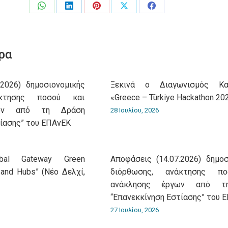
Share
Share
Share
Share
Share
on
on
on
on
on
WhatsApp
LinkedIn
Pinterest
X
Facebook
ρα
.2026) δημοσιονομικής
Ξεκινά ο Διαγωνισμός Και
άκτησης ποσού και
«Greece – Türkiye Hackathon 20
γων από τη Δράση
28 Ιουλίου, 2026
τίασης” του ΕΠΑνΕΚ
obal Gateway Green
Αποφάσεις (14.07.2026) δημοσ
 and Hubs” (Νέο Δελχί,
διόρθωσης, ανάκτησης π
ανάκλησης έργων από τ
“Επανεκκίνηση Εστίασης” του 
27 Ιουλίου, 2026