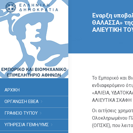
Έναρξη υποβολ
ΘΑΛΑΣΣΑ» της
ΑΛΙΕΥΤΙΚΗ ΤΟ
Το Εμπορικό και Β
ενδιαφερόμενο ότι
ΑΡΧΙΚΗ
«ΑΛΙΕΙΑ, ΥΔΑΤΟΚΑ
ΑΛΙΕΥΤΙΚΑ ΣΚΑΦΗ 
ΟΡΓΑΝΩΣΗ ΕΒΕΑ
Οι αιτήσεις χρημα
ΓΡΑΦΕΙΟ ΤΥΠΟΥ
Ολοκληρωμένου Πλ
ΥΠΗΡΕΣΊΑ ΓΕΜΗ/ΥΜΣ
(ΟΠΣΚΕ), που λειτ