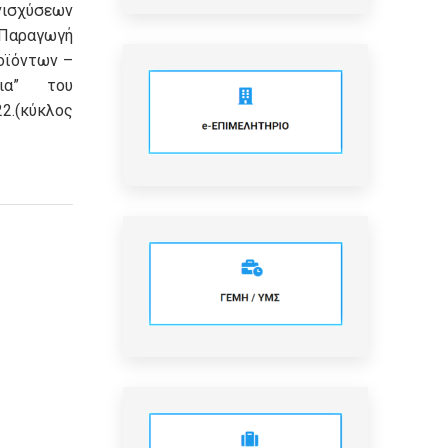
νισχύσεων
 Παραγωγή
οϊόντων –
εια” του
2.(κύκλος