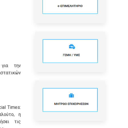
 για την
τατικών
ial Times:
πλούτο, η
ήσει τις