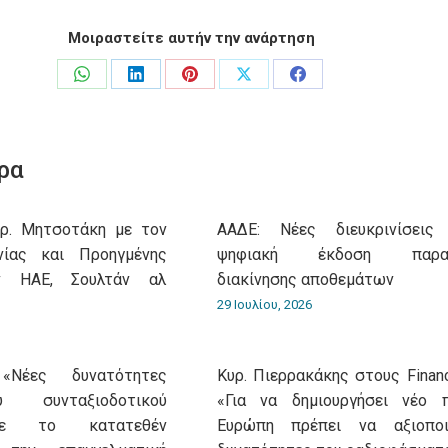
Μοιραστείτε αυτήν την ανάρτηση
Share
Share
Share
Share
Share
on
on
on
on
on
WhatsApp
LinkedIn
Pinterest
X
Facebook
ρα
υρ. Μητσοτάκη με τον
ΑΑΔΕ: Νέες διευκρινίσεις
νίας και Προηγμένης
ψηφιακή έκδοση παρασ
ν ΗΑΕ, Σουλτάν αλ
διακίνησης αποθεμάτων
29 Ιουλίου, 2026
«Νέες δυνατότητες
Κυρ. Πιερρακάκης στους Financ
 συνταξιοδοτικού
«Για να δημιουργήσει νέο 
με το κατατεθέν
Ευρώπη πρέπει να αξιοποι