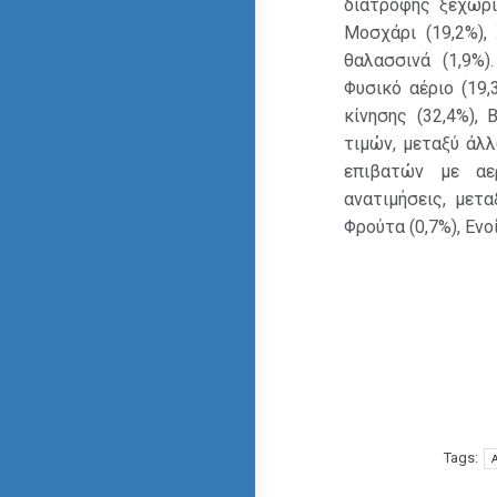
διατροφής ξεχωρί
Μοσχάρι (19,2%), 
θαλασσινά (1,9%)
Φυσικό αέριο (19,
κίνησης (32,4%), 
τιμών, μεταξύ άλλ
επιβατών με αερ
ανατιμήσεις, μεταξ
Φρούτα (0,7%), Ενο
Tags: