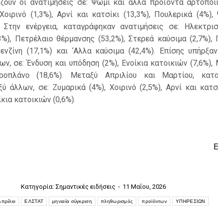
ζουν οι ανατιμήσεις σε: Ψωμί και άλλα προϊόντα αρτοποιία
Χοιρινό (1,3%), Αρνί και κατσίκι (13,3%), Πουλερικά (4%),
. Στην ενέργεια, καταγράφηκαν ανατιμήσεις σε: Ηλεκτρισ
3%), Πετρέλαιο θέρμανσης (53,2%), Στερεά καύσιμα (2,7%),
Βενζίνη (17,1%) και ‘Αλλα καύσιμα (42,4%). Επίσης υπήρξα
ων, σε: Ένδυση και υπόδηση (2%), Ενοίκια κατοικιών (7,6%)
οπλάνο (18,6%). Μεταξύ Απριλίου και Μαρτίου, κατα
ύ άλλων, σε: Ζυμαρικά (4%), Χοιρινό (2,5%), Αρνί και κατσί
ίκια κατοικιών (0,6%).
Κατηγορία:
Σημαντικές ειδήσεις
11 Μαΐου, 2026
Απρίλιο
ΕΛΣΤΑΤ
μηνιαία σύγκριση
πληθωρισμός
προϊόντων
ΥΠΗΡΕΣΙΩΝ