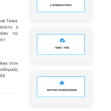
ial Times:
πλούτο, η
ήσει τις
ος»
θηκε στον
οδομικής
026