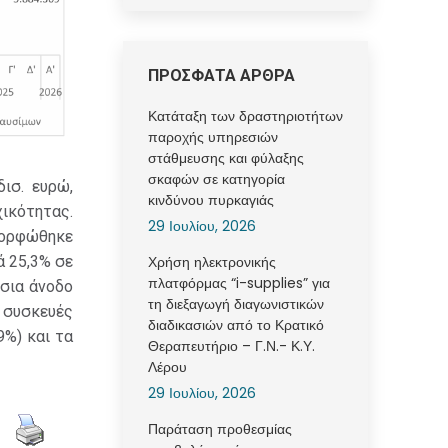
ΠΡΟΣΦΑΤΑ ΑΡΘΡΑ
Κατάταξη των δραστηριοτήτων
παροχής υπηρεσιών
στάθμευσης και φύλαξης
σκαφών σε κατηγορία
ισ. ευρώ,
κινδύνου πυρκαγιάς
ικότητας.
29 Ιουλίου, 2026
μορφώθηκε
Χρήση ηλεκτρονικής
ά 25,3% σε
πλατφόρμας “i-supplies” για
ήσια άνοδο
τη διεξαγωγή διαγωνιστικών
 συσκευές
διαδικασιών από το Κρατικό
9%) και τα
Θεραπευτήριο – Γ.Ν.- Κ.Υ.
Λέρου
29 Ιουλίου, 2026
Παράταση προθεσμίας