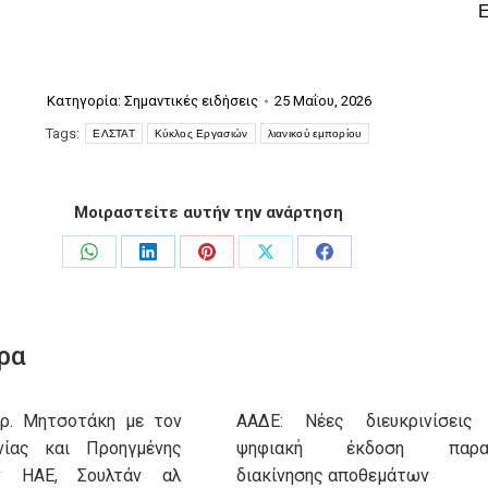
Κατηγορία:
Σημαντικές ειδήσεις
25 Μαΐου, 2026
Tags:
ΕΛΣΤΑΤ
Κύκλος Εργασιών
λιανικού εμπορίου
Μοιραστείτε αυτήν την ανάρτηση
Share
Share
Share
Share
Share
on
on
on
on
on
WhatsApp
LinkedIn
Pinterest
X
Facebook
ρα
υρ. Μητσοτάκη με τον
ΑΑΔΕ: Νέες διευκρινίσεις
νίας και Προηγμένης
ψηφιακή έκδοση παρασ
ν ΗΑΕ, Σουλτάν αλ
διακίνησης αποθεμάτων