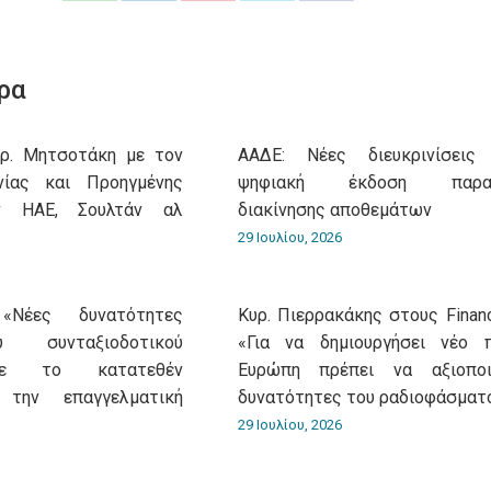
on
on
on
on
on
WhatsApp
LinkedIn
Pinterest
X
Facebook
ρα
υρ. Μητσοτάκη με τον
ΑΑΔΕ: Νέες διευκρινίσεις
νίας και Προηγμένης
ψηφιακή έκδοση παρασ
ν ΗΑΕ, Σουλτάν αλ
διακίνησης αποθεμάτων
29 Ιουλίου, 2026
«Νέες δυνατότητες
Κυρ. Πιερρακάκης στους Financ
 συνταξιοδοτικού
«Για να δημιουργήσει νέο 
με το κατατεθέν
Ευρώπη πρέπει να αξιοποι
 την επαγγελματική
δυνατότητες του ραδιοφάσματ
29 Ιουλίου, 2026