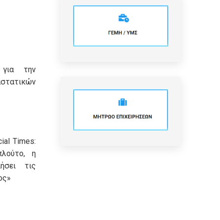
 για την
τατικών
ial Times:
πλούτο, η
ήσει τις
ος»