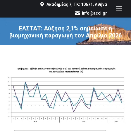
Ακαδημίας 7, ΤΚ: 10671, Αθήνα
info@acci.gr
ΕΛΣΤΑΤ: Αύξηση 2,1% σημείωσε η
βιομηχανική παραγωγή τον Απρίλιο 2026
You are here: