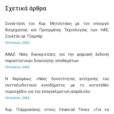
WhatsApp
LinkedIn
Pinterest
X
Facebook
Σχετικά άρθρα
Συνάντηση του Κυρ. Μητσοτάκη με τον υπουργό
Βιομηχανίας και Προηγμένης Τεχνολογίας των ΗΑΕ,
Σουλτάν αλ Τζαμπέρ
29 Ιουλίου, 2026
ΑΑΔΕ: Νέες διευκρινίσεις για την ψηφιακή έκδοση
παραστατικών διακίνησης αποθεμάτων
29 Ιουλίου, 2026
Ν. Κεραμέως: «Νέες δυνατότητες ενίσχυσης του
συνταξιοδοτικού εισοδήματος με το κατατεθέν
νομοσχέδιο για την επαγγελματική ασφάλιση»
29 Ιουλίου, 2026
Κυρ. Πιερρακάκης στους Financial Times: «Για να