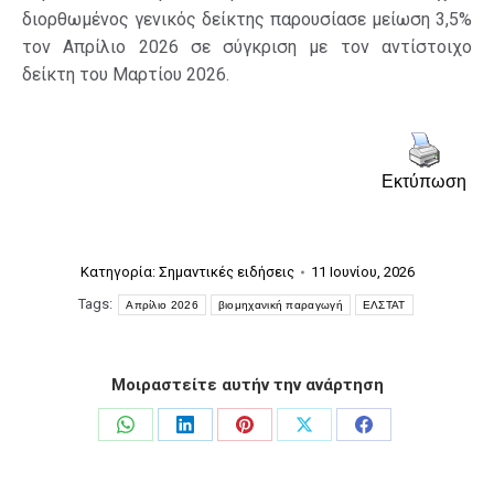
διορθωμένος γενικός δείκτης παρουσίασε μείωση 3,5%
τον Απρίλιο 2026 σε σύγκριση με τον αντίστοιχο
δείκτη του Μαρτίου 2026.
Εκτύπωση
Κατηγορία:
Σημαντικές ειδήσεις
11 Ιουνίου, 2026
Tags:
Απρίλιο 2026
βιομηχανική παραγωγή
ΕΛΣΤΑΤ
Μοιραστείτε αυτήν την ανάρτηση
Share
Share
Share
Share
Share
on
on
on
on
on