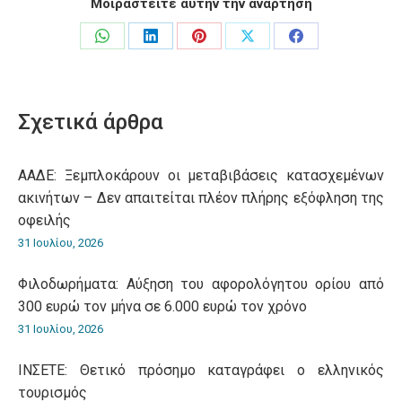
Μοιραστείτε αυτήν την ανάρτηση
Share
Share
Share
Share
Share
on
on
on
on
on
WhatsApp
LinkedIn
Pinterest
X
Facebook
Σχετικά άρθρα
ΑΑΔΕ: Ξεμπλοκάρουν οι μεταβιβάσεις κατασχεμένων
ακινήτων – Δεν απαιτείται πλέον πλήρης εξόφληση της
οφειλής
31 Ιουλίου, 2026
Φιλοδωρήματα: Αύξηση του αφορολόγητου ορίου από
300 ευρώ τον μήνα σε 6.000 ευρώ τον χρόνο
31 Ιουλίου, 2026
ΙΝΣΕΤΕ: Θετικό πρόσημο καταγράφει ο ελληνικός
τουρισμός